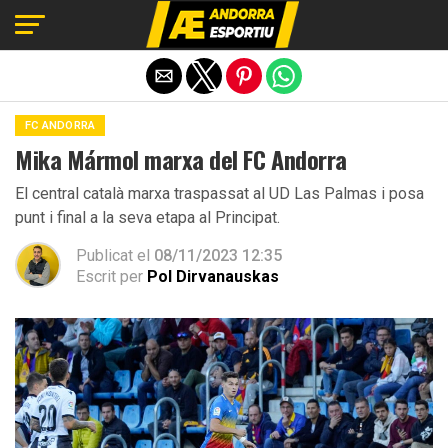
Exit mobile version
FC ANDORRA
Mika Mármol marxa del FC Andorra
El central català marxa traspassat al UD Las Palmas i posa
punt i final a la seva etapa al Principat.
Publicat el
08/11/2023 12:35
Escrit per
Pol Dirvanauskas