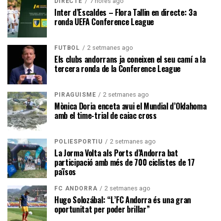
7 hores ago
DIRECTE
Inter d’Escaldes – Flora Tallin en directe: 3a
ronda UEFA Conference League
2 setmanes ago
FUTBOL
Els clubs andorrans ja coneixen el seu camí a la
tercera ronda de la Conference League
2 setmanes ago
PIRAGÜISME
Mònica Doria enceta avui el Mundial d’Oklahoma
amb el time-trial de caiac cross
2 setmanes ago
POLIESPORTIU
La Jorma Volta als Ports d’Andorra bat
participació amb més de 700 ciclistes de 17
països
2 setmanes ago
FC ANDORRA
Hugo Solozábal: “L’FC Andorra és una gran
oportunitat per poder brillar”