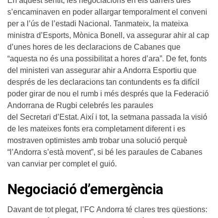
En aquest sentit, les negociacions en els darrers dies
s’encaminaven en poder allargar temporalment el conveni
per a l’ús de l’estadi Nacional. Tanmateix, la mateixa
ministra d’Esports, Mònica Bonell, va assegurar ahir al cap
d’unes hores de les declaracions de Cabanes que
“aquesta no és una possibilitat a hores d’ara”. De fet, fonts
del ministeri van assegurar ahir a Andorra Esportiu que
després de les declaracions tan contundents es fa difícil
poder girar de nou el rumb i més després que la Federació
Andorrana de Rugbi celebrés les paraules
del Secretari d’Estat. Així i tot, la setmana passada la visió
de les mateixes fonts era completament diferent i es
mostraven optimistes amb trobar una solució perquè
“l’Andorra s’està movent”, si bé les paraules de Cabanes
van canviar per complet el guió.
Negociació d’emergència
Davant de tot plegat, l’FC Andorra té clares tres qüestions: