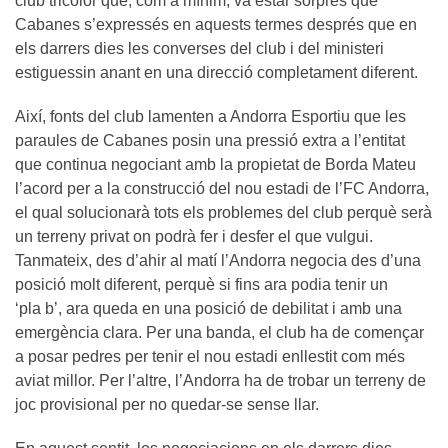
club tricolor que, com a mínim, va estar sorprès que
Cabanes s’expressés en aquests termes després que en
els darrers dies les converses del club i del ministeri
estiguessin anant en una direcció completament diferent.
Així, fonts del club lamenten a Andorra Esportiu que les
paraules de Cabanes posin una pressió extra a l’entitat
que continua negociant amb la propietat de Borda Mateu
l’acord per a la construcció del nou estadi de l’FC Andorra,
el qual solucionarà tots els problemes del club perquè serà
un terreny privat on podrà fer i desfer el que vulgui.
Tanmateix, des d’ahir al matí l’Andorra negocia des d’una
posició molt diferent, perquè si fins ara podia tenir un
‘pla b’, ara queda en una posició de debilitat i amb una
emergència clara. Per una banda, el club ha de començar
a posar pedres per tenir el nou estadi enllestit com més
aviat millor. Per l’altre, l’Andorra ha de trobar un terreny de
joc provisional per no quedar-se sense llar.