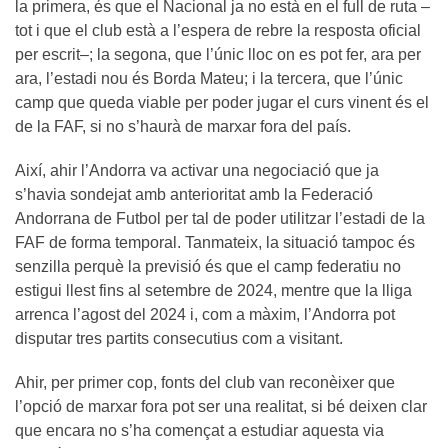
la primera, és que el Nacional ja no està en el full de ruta –
tot i que el club està a l’espera de rebre la resposta oficial
per escrit–; la segona, que l’únic lloc on es pot fer, ara per
ara, l’estadi nou és Borda Mateu; i la tercera, que l’únic
camp que queda viable per poder jugar el curs vinent és el
de la FAF, si no s’haurà de marxar fora del país.
Així, ahir l’Andorra va activar una negociació que ja
s’havia sondejat amb anterioritat amb la Federació
Andorrana de Futbol per tal de poder utilitzar l’estadi de la
FAF de forma temporal. Tanmateix, la situació tampoc és
senzilla perquè la previsió és que el camp federatiu no
estigui llest fins al setembre de 2024, mentre que la lliga
arrenca l’agost del 2024 i, com a màxim, l’Andorra pot
disputar tres partits consecutius com a visitant.
Ahir, per primer cop, fonts del club van reconèixer que
l’opció de marxar fora pot ser una realitat, si bé deixen clar
que encara no s’ha començat a estudiar aquesta via