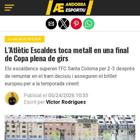
Exit mobile version
LLIGA MULTISEGUR
L’Atlètic Escaldes toca metall en una final
de Copa plena de girs
Els escaldencs superen l’FC Santa Coloma per 2-3 després
de remuntar en el tram decisiu i asseguren el bitllet
europeu per a la temporada vinent
Publicat el
05/24/2026 10:33
Escrit per
Víctor Rodrigues