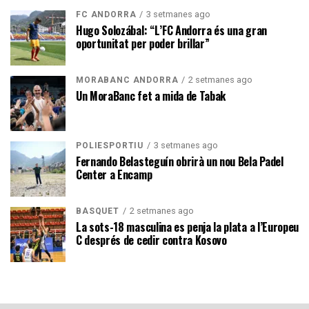
3 setmanes ago
FC ANDORRA
Hugo Solozábal: “L’FC Andorra és una gran
oportunitat per poder brillar”
2 setmanes ago
MORABANC ANDORRA
Un MoraBanc fet a mida de Tabak
3 setmanes ago
POLIESPORTIU
Fernando Belasteguín obrirà un nou Bela Padel
Center a Encamp
2 setmanes ago
BÀSQUET
La sots-18 masculina es penja la plata a l’Europeu
C després de cedir contra Kosovo