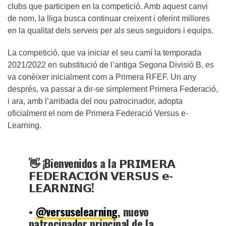
clubs que participen en la competició. Amb aquest canvi
de nom, la lliga busca continuar creixent i oferint millores
en la qualitat dels serveis per als seus seguidors i equips.
La competició, que va iniciar el seu camí la temporada
2021/2022 en substitució de l’antiga Segona Divisió B, es
va conèixer inicialment com a Primera RFEF. Un any
després, va passar a dir-se simplement Primera Federació,
i ara, amb l’arribada del nou patrocinador, adopta
oficialment el nom de Primera Federació Versus e-
Learning.
👋 ¡Bienvenidos a la 𝗣𝗥𝗜𝗠𝗘𝗥𝗔
𝗙𝗘𝗗𝗘𝗥𝗔𝗖𝗜𝗢́𝗡 𝗩𝗘𝗥𝗦𝗨𝗦 𝗲-
𝗟𝗘𝗔𝗥𝗡𝗜𝗡𝗚!
▪️
@versuselearning
, nuevo
patrocinador principal de la