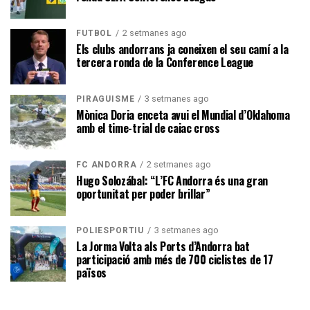
2 setmanes ago
FUTBOL
Els clubs andorrans ja coneixen el seu camí a la
tercera ronda de la Conference League
3 setmanes ago
PIRAGÜISME
Mònica Doria enceta avui el Mundial d’Oklahoma
amb el time-trial de caiac cross
2 setmanes ago
FC ANDORRA
Hugo Solozábal: “L’FC Andorra és una gran
oportunitat per poder brillar”
3 setmanes ago
POLIESPORTIU
La Jorma Volta als Ports d’Andorra bat
participació amb més de 700 ciclistes de 17
països