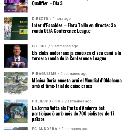
Qualifier – Dia 3
1 hora ago
DIRECTE
Inter d’Escaldes – Flora Tallin en directe: 3a
ronda UEFA Conference League
2 setmanes ago
FUTBOL
Els clubs andorrans ja coneixen el seu camí a la
tercera ronda de la Conference League
2 setmanes ago
PIRAGÜISME
Mònica Doria enceta avui el Mundial d’Oklahoma
amb el time-trial de caiac cross
2 setmanes ago
POLIESPORTIU
La Jorma Volta als Ports d’Andorra bat
participació amb més de 700 ciclistes de 17
països
2 setmanes ago
FC ANDORRA