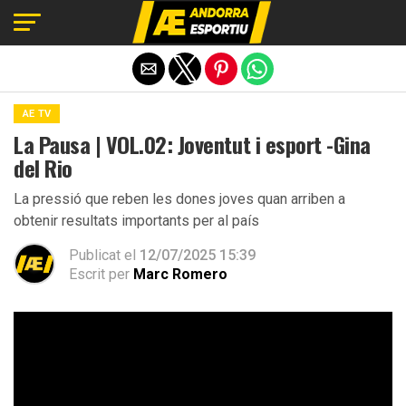
Exit mobile version
AE TV
La Pausa | VOL.02: Joventut i esport -Gina
del Rio
La pressió que reben les dones joves quan arriben a
obtenir resultats importants per al país
Publicat el
12/07/2025 15:39
Escrit per
Marc Romero