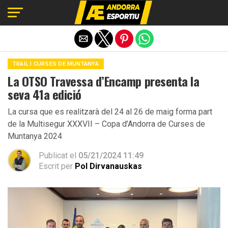
Exit mobile version
TRAIL I CURSES DE MUNTANYA
La OTSO Travessa d’Encamp presenta la
seva 41a edició
La cursa que es realitzarà del 24 al 26 de maig forma part
de la Multisegur XXXVII – Copa d’Andorra de Curses de
Muntanya 2024
Publicat el
05/21/2024 11:49
Escrit per
Pol Dirvanauskas