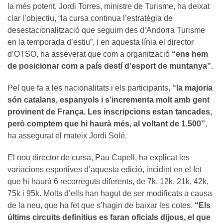
la més potent, Jordi Torres, ministre de Turisme, ha deixat
clar l’objectiu, “la cursa continua l’estratègia de
desestacionalització que seguim des d’Andorra Turisme
en la temporada d’estiu”, i en aquesta línia el director
d’OTSO, ha asseverat que com a organització
“ens hem
de posicionar com a país destí d’esport de muntanya”
.
Pel que fa a les nacionalitats i els participants,
“la majoria
són catalans, espanyols i s’incrementa molt amb gent
provinent de França. Les inscripcions estan tancades,
però comptem que hi haurà més, al voltant de 1.500”
,
ha assegurat el mateix Jordi Solé.
El nou director de cursa, Pau Capell, ha explicat les
variacions esportives d’aquesta edició, incidint en el fet
que hi haurà 6 recorreguts diferents, de 7k, 12k, 21k, 42k,
75k i 95k. Molts d’ells han hagut de ser modificats a causa
de la neu, que ha fet que s’hagin de baixar les cotes.
“Els
últims circuits definitius es faran oficials dijous, el que