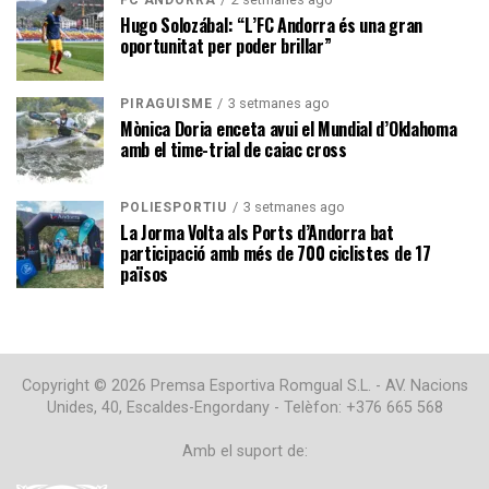
Hugo Solozábal: “L’FC Andorra és una gran
oportunitat per poder brillar”
3 setmanes ago
PIRAGÜISME
Mònica Doria enceta avui el Mundial d’Oklahoma
amb el time-trial de caiac cross
3 setmanes ago
POLIESPORTIU
La Jorma Volta als Ports d’Andorra bat
participació amb més de 700 ciclistes de 17
països
Copyright © 2026 Premsa Esportiva Romgual S.L. - AV. Nacions
Unides, 40, Escaldes-Engordany - Telèfon: +376 665 568
Amb el suport de: