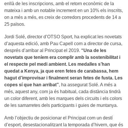
enllà de les inscripcions, amb el retorn econòmic de la
mateixa i amb un notable increment en un 10% els inscrits,
on a més a més, es creix de corredors procedents de 14 a
25 països.
Jordi Solé, director d’OTSO Sport, ha explicat les novetats
d’aquesta edició, amb Pau Capell com a director de cursa,
després d’arribar al Principat el 2019.
“Una de les
novetats que teníem era complir amb la sostenibilitat i
el respecte pel medi ambient. Les medalles s’han
quedat a Kenya, ja que eren fetes de carabassa, hem
hagut d’improvisar i finalment seran fetes de fusta. Les
copes sí que han arribat”
, ha assegurat Solé. A més a
més, aquest any, com ja és habitual, cada distància tindrà
un color diferent, amb les marques dels circuits i els colors
de les samarretes dels participants i guies de muntanya.
Amb l’objectiu de posicionar el Principat com un destí
d’esport, desestacionalitzant la temporada d’hivern, que és