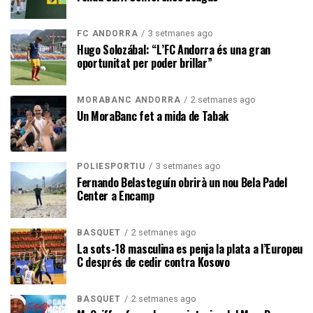
3 setmanes ago
FC ANDORRA
Hugo Solozábal: “L’FC Andorra és una gran
oportunitat per poder brillar”
2 setmanes ago
MORABANC ANDORRA
Un MoraBanc fet a mida de Tabak
3 setmanes ago
POLIESPORTIU
Fernando Belasteguín obrirà un nou Bela Padel
Center a Encamp
2 setmanes ago
BÀSQUET
La sots-18 masculina es penja la plata a l’Europeu
C després de cedir contra Kosovo
2 setmanes ago
BÀSQUET