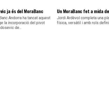
vic ja és del MoraBanc
Un MoraBanc fet a mida d
Banc Andorra ha tancat aquest
Jordi Ardèvol completa una pla
e la incorporació del pivot
física, versàtil i amb rols defin
dosevic de...