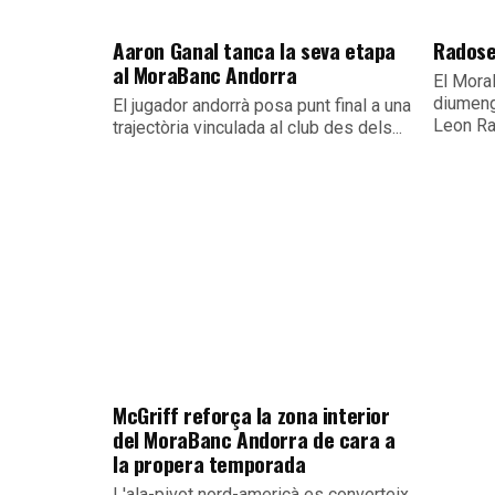
Aaron Ganal tanca la seva etapa
Radose
al MoraBanc Andorra
El Mora
diumeng
El jugador andorrà posa punt final a una
Leon Ra
trajectòria vinculada al club des dels...
McGriff reforça la zona interior
del MoraBanc Andorra de cara a
la propera temporada
L'ala-pivot nord-americà es converteix