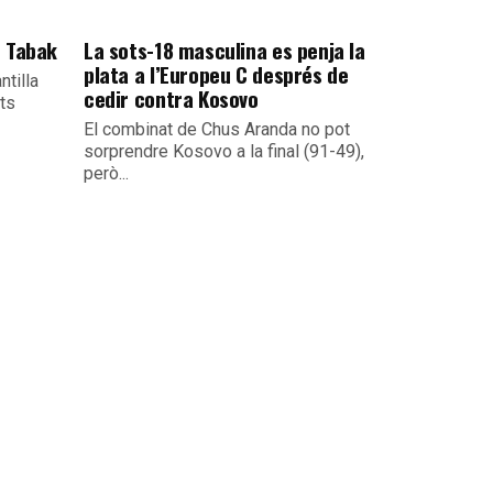
e Tabak
La sots-18 masculina es penja la
plata a l’Europeu C després de
ntilla
cedir contra Kosovo
its
El combinat de Chus Aranda no pot
sorprendre Kosovo a la final (91-49),
però...