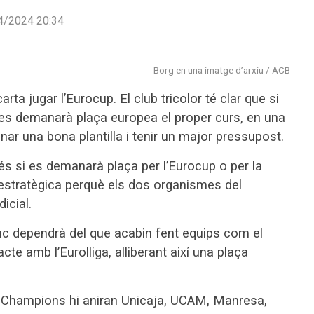
4/2024 20:34
Borg en una imatge d’arxiu / ACB
ta jugar l’Eurocup. El club tricolor té clar que si
 es demanarà plaça europea el proper curs, en una
nar una bona plantilla i tenir un major pressupost.
és si es demanarà plaça per l’Eurocup o per la
estratègica perquè els dos organismes del
icial.
nc dependrà del que acabin fent equips com el
cte amb l’Eurolliga, alliberant així una plaça
A Champions hi aniran Unicaja, UCAM, Manresa,