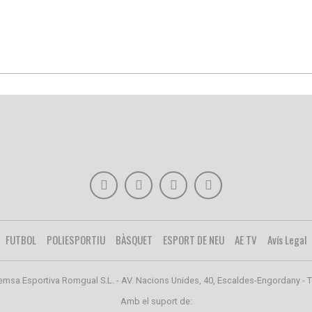
FUTBOL
POLIESPORTIU
BÀSQUET
ESPORT DE NEU
AE TV
Avís Legal
emsa Esportiva Romgual S.L. - AV. Nacions Unides, 40, Escaldes-Engordany - T
Amb el suport de: