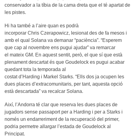
conservador a la tíbia de la cama dreta que el té apartat de
les pistes.
Hi ha també a l’aire quan es podrà
incorporar Chris Czerapowicz, lesionat des de fa mesos i
amb el qual Solana va demanar “paciència”. “Esperem
que cap al novembre ens pugui ajudar” va remarcar
el mateix GM. En aquest sentit, però, el que sí que està
plenament descartat és que Goudelock es pugui acabar
quedant tota la temporada al
costat d’Harding i Markel Starks. “Ells dos ja ocupen les
dues places d’extracomunitaris, per tant, aquesta opció
està descartada” va recalcar Solana.
Així, l’Andorra té clar que reserva les dues places de
jugadors sense passaport per a Harding i per a Starks i
només un endarreriment de la recuperació del primer,
podria permetre allargar l’estada de Goudelock al
Principat.