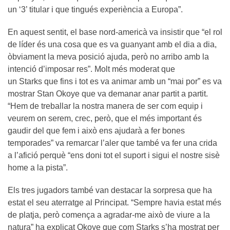
un ‘3’ titular i que tingués experiència a Europa”.
En aquest sentit, el base nord-americà va insistir que “el rol
de líder és una cosa que es va guanyant amb el dia a dia,
òbviament la meva posició ajuda, però no arribo amb la
intenció d’imposar res”. Molt més moderat que
un Starks que fins i tot es va animar amb un “mai por” es va
mostrar Stan Okoye que va demanar anar partit a partit.
“Hem de treballar la nostra manera de ser com equip i
veurem on serem, crec, però, que el més important és
gaudir del que fem i això ens ajudarà a fer bones
temporades” va remarcar l’aler que també va fer una crida
a l’afició perquè “ens doni tot el suport i sigui el nostre sisè
home a la pista”.
Els tres jugadors també van destacar la sorpresa que ha
estat el seu aterratge al Principat. “Sempre havia estat més
de platja, però comença a agradar-me això de viure a la
natura” ha explicat Okoye que com Starks s’ha mostrat per