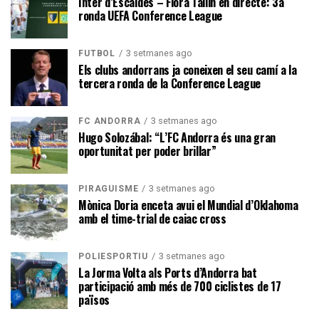
Inter d’Escaldes – Flora Tallin en directe: 3a
ronda UEFA Conference League
3 setmanes ago
FUTBOL
Els clubs andorrans ja coneixen el seu camí a la
tercera ronda de la Conference League
3 setmanes ago
FC ANDORRA
Hugo Solozábal: “L’FC Andorra és una gran
oportunitat per poder brillar”
3 setmanes ago
PIRAGÜISME
Mònica Doria enceta avui el Mundial d’Oklahoma
amb el time-trial de caiac cross
3 setmanes ago
POLIESPORTIU
La Jorma Volta als Ports d’Andorra bat
participació amb més de 700 ciclistes de 17
països