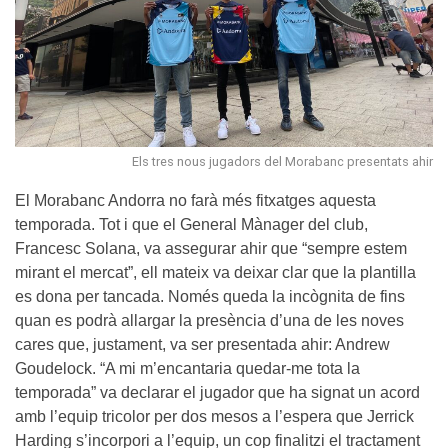
Els tres nous jugadors del Morabanc presentats ahir
El Morabanc Andorra no farà més fitxatges aquesta
temporada. Tot i que el General Mànager del club,
Francesc Solana, va assegurar ahir que “sempre estem
mirant el mercat”, ell mateix va deixar clar que la plantilla
es dona per tancada. Només queda la incògnita de fins
quan es podrà allargar la presència d’una de les noves
cares que, justament, va ser presentada ahir: Andrew
Goudelock. “A mi m’encantaria quedar-me tota la
temporada” va declarar el jugador que ha signat un acord
amb l’equip tricolor per dos mesos a l’espera que Jerrick
Harding s’incorpori a l’equip, un cop finalitzi el tractament