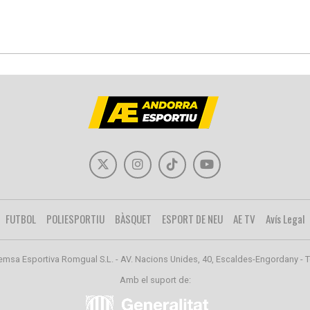
FUTBOL
POLIESPORTIU
BÀSQUET
ESPORT DE NEU
AE TV
Avís Legal
emsa Esportiva Romgual S.L. - AV. Nacions Unides, 40, Escaldes-Engordany - T
Amb el suport de: