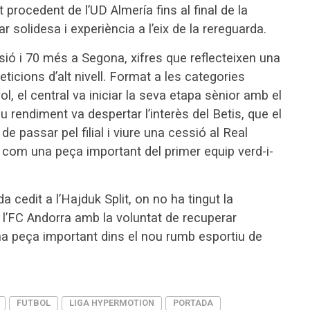
t procedent de l’UD Almería fins al final de la
r solidesa i experiència a l’eix de la rereguarda.
sió i 70 més a Segona, xifres que reflecteixen una
icions d’alt nivell. Format a les categories
yol, el central va iniciar la seva etapa sènior amb el
 rendiment va despertar l’interès del Betis, que el
e passar pel filial i viure una cessió al Real
 com una peça important del primer equip verd-i-
da cedit a l’Hajduk Split, on no ha tingut la
 a l’FC Andorra amb la voluntat de recuperar
na peça important dins el nou rumb esportiu de
FUTBOL
LIGA HYPERMOTION
PORTADA