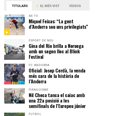
TITULARS
EL MÉS VIST
VÍDEOS
AE TV
Miquel Feixas: “La gent
d’Andorra sou uns privilegiats”
ESPORT DE NEU
Gina del Rio brilla a Noruega
amb un segon lloc al Blink
Festival
FC ANDORRA
Oficial: Josep Cerdà, la venda
més cara de la història de
l’Andorra
PIRAGÜISME
Nil Checa tanca el caiac amb
una 22a posició a les
semifinals de l’Europeu júnior
FUTBOL