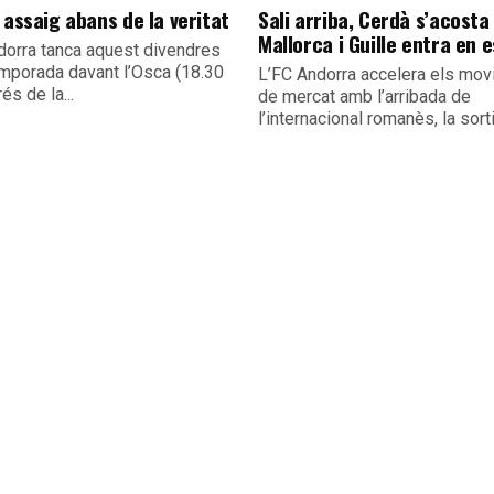
 assaig abans de la veritat
Sali arriba, Cerdà s’acosta 
Mallorca i Guille entra en 
dorra tanca aquest divendres
emporada davant l’Osca (18.30
L’FC Andorra accelera els mo
és de la...
de mercat amb l’arribada de
l’internacional romanès, la sorti