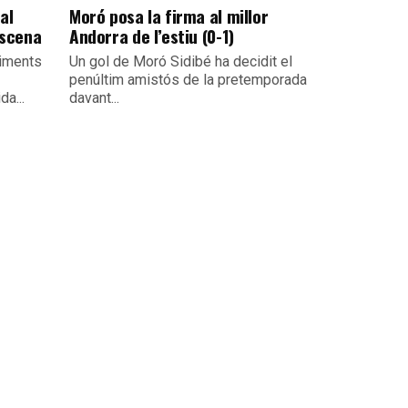
al
Moró posa la firma al millor
escena
Andorra de l’estiu (0-1)
viments
Un gol de Moró Sidibé ha decidit el
penúltim amistós de la pretemporada
da...
davant...