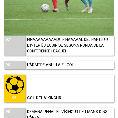
97′
FINAAAAAAAAAL!!!! FINAAAAAL DEL PARTIT!!!!!
L’INTER ÉS EQUIP DE SEGONA RONDA DE LA
CONFERENCE LEAGUE!
96′
L’ÀRBITRE ANUL·LA EL GOL!
GOL DEL VÍKINGUR.
96’
96′
DEMANA PENAL EL VÍKINGUR PER MANS DINS
L’ÀREA