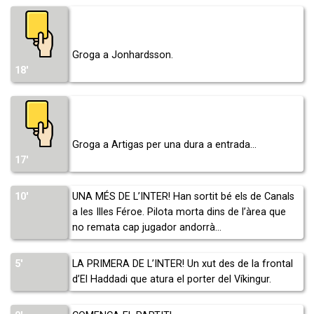
Groga a Jonhardsson.
18′
Groga a Artigas per una dura a entrada…
17′
10′
UNA MÉS DE L’INTER! Han sortit bé els de Canals
a les Illes Féroe. Pilota morta dins de l’àrea que
no remata cap jugador andorrà…
5′
LA PRIMERA DE L’INTER! Un xut des de la frontal
d’El Haddadi que atura el porter del Víkingur.