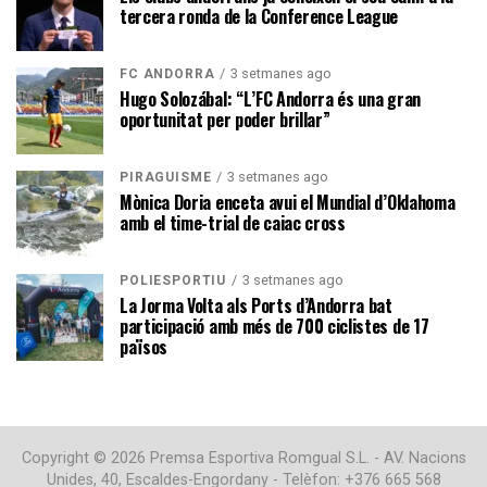
tercera ronda de la Conference League
3 setmanes ago
FC ANDORRA
Hugo Solozábal: “L’FC Andorra és una gran
oportunitat per poder brillar”
3 setmanes ago
PIRAGÜISME
Mònica Doria enceta avui el Mundial d’Oklahoma
amb el time-trial de caiac cross
3 setmanes ago
POLIESPORTIU
La Jorma Volta als Ports d’Andorra bat
participació amb més de 700 ciclistes de 17
països
Copyright © 2026 Premsa Esportiva Romgual S.L. - AV. Nacions
Unides, 40, Escaldes-Engordany - Telèfon: +376 665 568