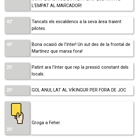
L’EMPAT AL MARCADOR!
42′
Tancats els escaldencs a la seva àrea traient
pilotes.
40′
Bona ocasió de l’Inter! Un xut des de la frontal de
Martínez que marxa fora!
25′
Patint ara l’Inter que rep la pressió constant dels
locals.
20′
GOL ANUL·LAT AL VÍKINGUR PER FORA DE JOC
Groga a Feher.
20′