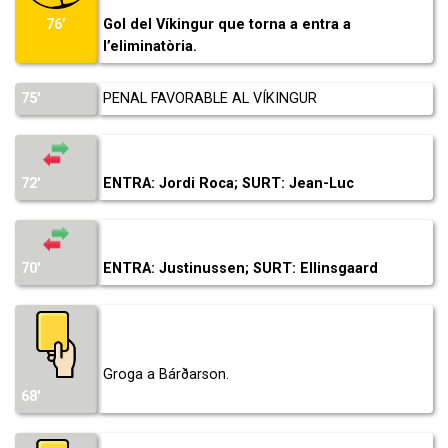
Gol del Víkingur que torna a entra a
76’
l’eliminatòria.
75′
PENAL FAVORABLE AL VÍKINGUR
72′
ENTRA: Jordi Roca; SURT: Jean-Luc
70′
ENTRA: Justinussen; SURT: Ellinsgaard
Groga a Bárðarson.
68′