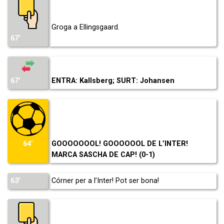
Groga a Ellingsgaard.
67′
67′
ENTRA: Kallsberg; SURT: Johansen
GOOOOOOOL! GOOOOOOL DE L’INTER!
64’
MARCA SASCHA DE CAP! (0-1)
63′
Córner per a l’Inter! Pot ser bona!