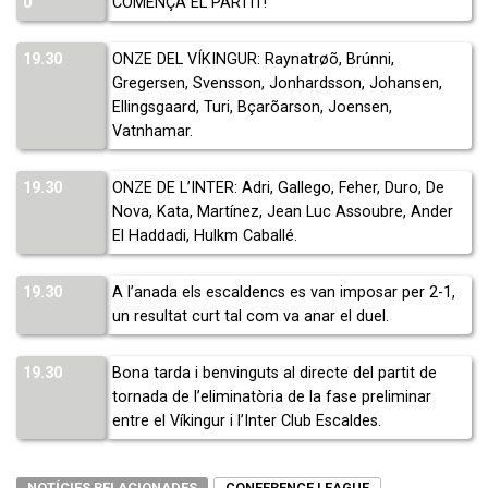
0′
COMENÇA EL PARTIT!
19.30
ONZE DEL VÍKINGUR: Raynatrøõ, Brúnni,
Gregersen, Svensson, Jonhardsson, Johansen,
Ellingsgaard, Turi, Bçarõarson, Joensen,
Vatnhamar.
19.30
ONZE DE L’INTER: Adri, Gallego, Feher, Duro, De
Nova, Kata, Martínez, Jean Luc Assoubre, Ander
El Haddadi, Hulkm Caballé.
19.30
A l’anada els escaldencs es van imposar per 2-1,
un resultat curt tal com va anar el duel.
19.30
Bona tarda i benvinguts al directe del partit de
tornada de l’eliminatòria de la fase preliminar
entre el Víkingur i l’Inter Club Escaldes.
NOTÍCIES RELACIONADES
CONFERENCE LEAGUE