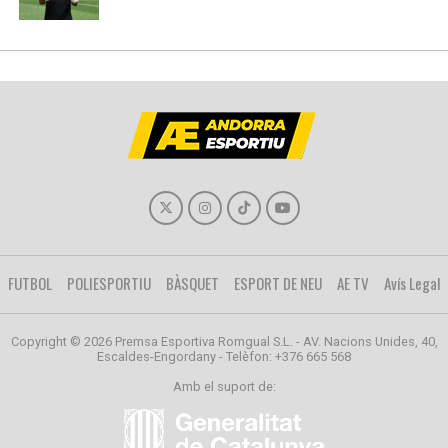
FUTBOL
POLIESPORTIU
BÀSQUET
ESPORT DE NEU
AE TV
Avís Legal
Copyright © 2026 Premsa Esportiva Romgual S.L. - AV. Nacions Unides, 40,
Escaldes-Engordany - Telèfon: +376 665 568
Amb el suport de: