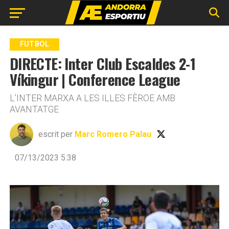
Go to mobile version
FUTBOL
DIRECTE: Inter Club Escaldes 2-1
Víkingur | Conference League
L’INTER MARXA A LES ILLES FÈROE AMB
AVANTATGE
escrit per
Marc Romero Palau
07/13/2023 5:38