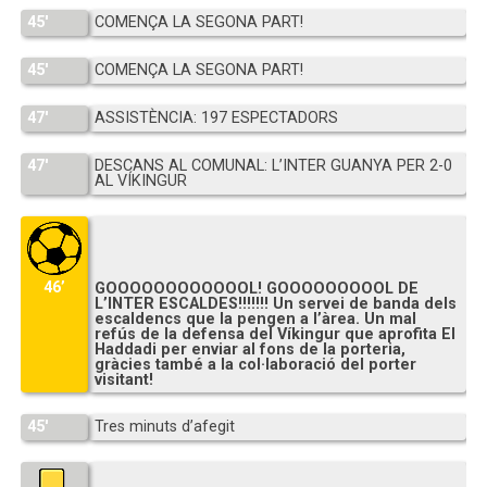
45′
COMENÇA LA SEGONA PART!
45′
COMENÇA LA SEGONA PART!
47′
ASSISTÈNCIA: 197 ESPECTADORS
47′
DESCANS AL COMUNAL: L’INTER GUANYA PER 2-0
AL VÍKINGUR
46’
GOOOOOOOOOOOOL! GOOOOOOOOOL DE
L’INTER ESCALDES!!!!!!! Un servei de banda dels
escaldencs que la pengen a l’àrea. Un mal
refús de la defensa del Víkingur que aprofita El
Haddadi per enviar al fons de la porteria,
gràcies també a la col·laboració del porter
visitant!
45′
Tres minuts d’afegit