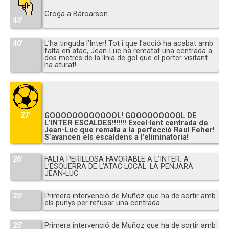
Groga a Báröarson.
43′
40′
L’ha tinguda l’Inter! Tot i que l’acció ha acabat amb
falta en atac, Jean-Luc ha rematat una centrada a
dos metres de la línia de gol que el porter visitant
ha aturat!
27’
GOOOOOOOOOOOOL! GOOOOOOOOOL DE
L’INTER ESCALDES!!!!!!! Excel·lent centrada de
Jean-Luc que remata a la perfecció Raul Feher!
S’avancen els escaldens a l’eliminatòria!
26′
FALTA PERILLOSA FAVORABLE A L’INTER. A
L’ESQUERRA DE L’ATAC LOCAL. LA PENJARÀ
JEAN-LUC
25′
Primera intervenció de Muñoz que ha de sortir amb
els punys per refusar una centrada
25′
Primera intervenció de Muñoz que ha de sortir amb