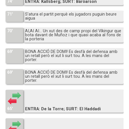
74′
ENTRA: Kallsberg; SURT: Báröarson
71′
S’atura el partit perquè els jugadors puguin beure
aigua
70′
AI,AI AI… Un xut des de camp propi del Víkingur que
bota davant de Muñoz i que quasi acaba al fons de
la porteria
69′
BONA ACCIÓ DE DOMI! Es desfà del defensa amb
un retall però el xut li surt tou. A les mans del
porter.
69′
BONA ACCIÓ DE DOMI! Es desfà del defensa amb
un retall però el xut li surt tou. A les mans del
porter.
65′
ENTRA: De la Torre; SURT: El Haddadi