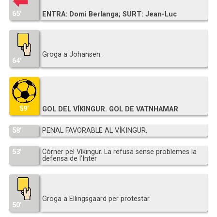
65′
ENTRA: Domi Berlanga; SURT: Jean-Luc
Groga a Johansen.
64′
59’
GOL DEL VÍKINGUR. GOL DE VATNHAMAR
58′
PENAL FAVORABLE AL VÍKINGUR.
53′
Córner pel Víkingur. La refusa sense problemes la
defensa de l’Inter
Groga a Ellingsgaard per protestar.
50′