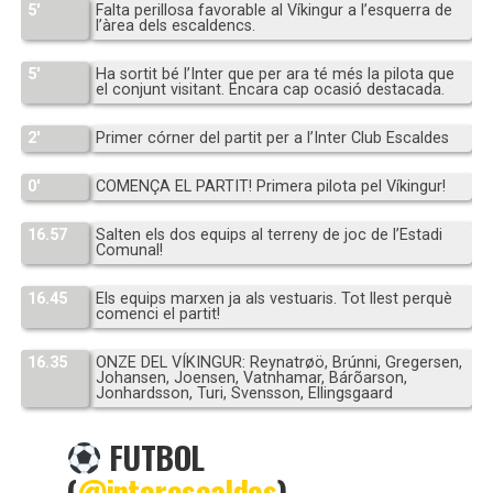
5′
Falta perillosa favorable al Víkingur a l’esquerra de
l’àrea dels escaldencs.
5′
Ha sortit bé l’Inter que per ara té més la pilota que
el conjunt visitant. Encara cap ocasió destacada.
2′
Primer córner del partit per a l’Inter Club Escaldes
0′
COMENÇA EL PARTIT! Primera pilota pel Víkingur!
16.57
Salten els dos equips al terreny de joc de l’Estadi
Comunal!
16.45
Els equips marxen ja als vestuaris. Tot llest perquè
comenci el partit!
16.35
ONZE DEL VÍKINGUR: Reynatrøö, Brúnni, Gregersen,
Johansen, Joensen, Vatnhamar, Bárõarson,
Jonhardsson, Turi, Svensson, Ellingsgaard
FUTBOL
(
@interescaldes
)