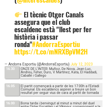
El tècnic Otger Canals
assegura que el club
escaldenc està "llest per fer
història i passar
ronda"
#AndorraEsportiu
https://t.co/mNRXBpVM2H
— Andorra Esportiu (@AndorraEsportiu)
July 12, 2023
16.30
ONZE DE L’INTER: Muñoz, De Nova, Jean-Luc,
Andreu, Feher, Duro, V. Martínez, Kata, El Haddadi,
Caballé i Gallego
16.05
El partit començarà a partir de les 17.00h a l’Estadi
Comunal. Els escaldencs aspiren a treure un bon
resultat per seguir vius de cara al partit de tornada
16.00
Bona tarda i benvingut al minut a minut del duel
entre l’Inter Escaldes i el Víkingur, corresponent a la