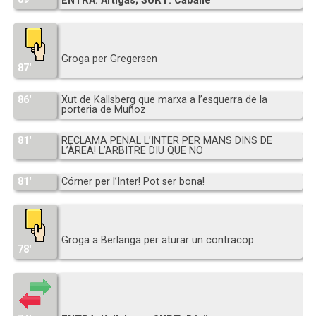
ENTRA: Artigas; SURT: Caballé
Groga per Gregersen
87′
86′
Xut de Kallsberg que marxa a l’esquerra de la
porteria de Muñoz
81′
RECLAMA PENAL L’INTER PER MANS DINS DE
L’ÀREA! L’ARBITRE DIU QUE NO
81′
Córner per l’Inter! Pot ser bona!
Groga a Berlanga per aturar un contracop.
78′