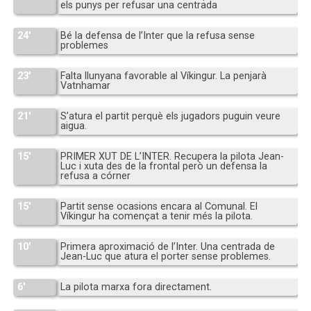
els punys per refusar una centrada
24′
Bé la defensa de l’Inter que la refusa sense
problemes
23′
Falta llunyana favorable al Víkingur. La penjarà
Vatnhamar
21′
S’atura el partit perquè els jugadors puguin veure
aigua.
15′
PRIMER XUT DE L’INTER. Recupera la pilota Jean-
Luc i xuta des de la frontal però un defensa la
refusa a córner
15′
Partit sense ocasions encara al Comunal. El
Víkingur ha començat a tenir més la pilota.
10′
Primera aproximació de l’Inter. Una centrada de
Jean-Luc que atura el porter sense problemes.
6′
La pilota marxa fora directament.