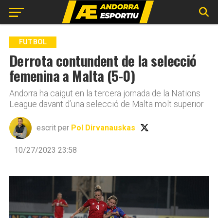
Go to mobile version
FUTBOL
Derrota contundent de la selecció
femenina a Malta (5-0)
Andorra ha caigut en la tercera jornada de la Nations
League davant d’una selecció de Malta molt superior
escrit per
Pol Dirvanauskas
10/27/2023 23:58