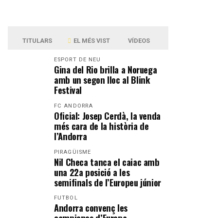
TITULARS
EL MÉS VIST
VÍDEOS
ESPORT DE NEU
Gina del Rio brilla a Noruega
amb un segon lloc al Blink
Festival
FC ANDORRA
Oficial: Josep Cerdà, la venda
més cara de la història de
l’Andorra
PIRAGÜISME
Nil Checa tanca el caiac amb
una 22a posició a les
semifinals de l’Europeu júnior
FUTBOL
Andorra convenç les
campiones d’Europa