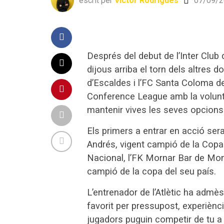
escrit per
Víctor Rodrigues
07/09/2
Després del debut de l’Inter Clu
dijous arriba el torn dels altres 
d’Escaldes i l’FC Santa Coloma de
Conference League amb la volunta
mantenir vives les seves opcions 
Els primers a entrar en acció ser
Andrés, vigent campió de la Copa C
Nacional, l’FK Mornar Bar de Mon
campió de la copa del seu país.
L’entrenador de l’Atlètic ha admès
favorit per pressupost, experiènci
jugadors puguin competir de tu a 