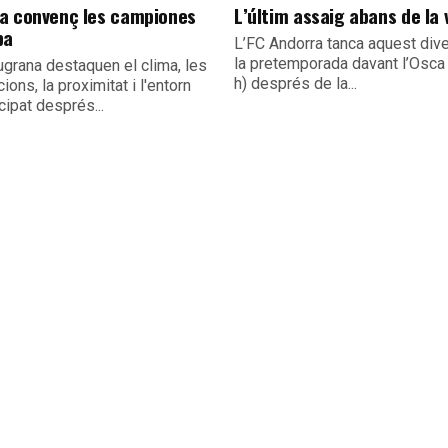
a convenç les campiones
L’últim assaig abans de la 
pa
L’FC Andorra tanca aquest div
la pretemporada davant l’Osca
ugrana destaquen el clima, les
h) després de la...
cions, la proximitat i l'entorn
cipat després...