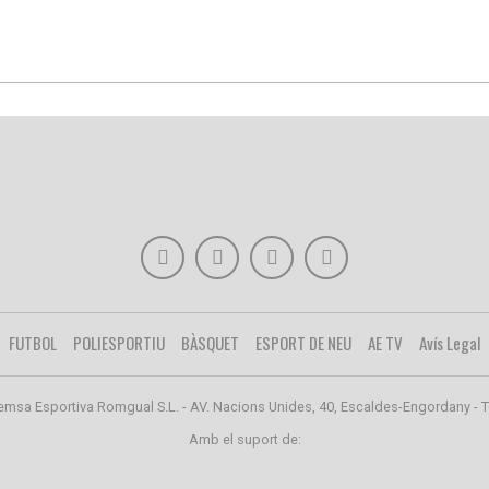
FUTBOL
POLIESPORTIU
BÀSQUET
ESPORT DE NEU
AE TV
Avís Legal
emsa Esportiva Romgual S.L. - AV. Nacions Unides, 40, Escaldes-Engordany - T
Amb el suport de: