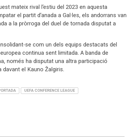
est mateix rival l’estiu del 2023 en aquesta
atar el partit d’anada a Gal·les, els andorrans van
onda a la pròrroga del duel de tornada disputat a
onsolidant-se com un dels equips destacats del
a europea continua sent limitada. A banda de
ma, només ha disputat una altra participació
a davant el Kauno Žalgiris.
PORTADA
UEFA CONFERENCE LEAGUE