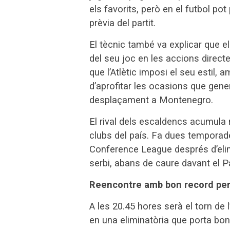
els favorits, però en el futbol po
prèvia del partit.
El tècnic també va explicar que e
del seu joc en les accions directe
que l’Atlètic imposi el seu estil, 
d’aprofitar les ocasions que gener
desplaçament a Montenegro.
El rival dels escaldencs acumula 
clubs del país. Fa dues temporade
Conference League després d’elimi
serbi, abans de caure davant el P
Reencontre amb bon record per
A les 20.45 hores serà el torn de 
en una eliminatòria que porta bo