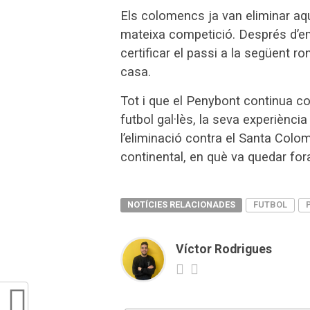
Els colomencs ja van eliminar aqu
mateixa competició. Després d’emp
certificar el passi a la següent r
casa.
Tot i que el Penybont continua c
futbol gal·lès, la seva experiènci
l’eliminació contra el Santa Colo
continental, en què va quedar for
NOTÍCIES RELACIONADES
FUTBOL
Víctor Rodrigues