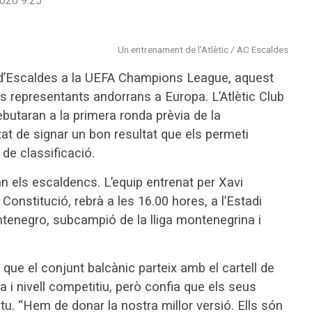
026 9:25
Un entrenament de l’Atlètic / AC Escaldes
b d’Escaldes a la UEFA Champions League, aquest
dos representants andorrans a Europa. L’Atlètic Club
butaran a la primera ronda prèvia de la
t de signar un bon resultat que els permeti
de classificació.
an els escaldencs. L’equip entrenat per Xavi
onstitució, rebrà a les 16.00 hores, a l’Estadi
tenegro, subcampió de la lliga montenegrina i
 que el conjunt balcànic parteix amb el cartell de
a i nivell competitiu, però confia que els seus
tu. “Hem de donar la nostra millor versió. Ells són