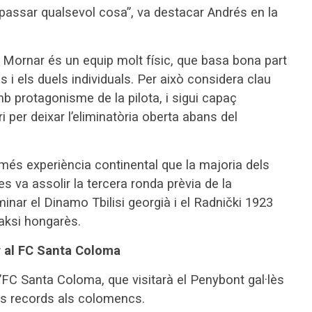
t passar qualsevol cosa”, va destacar Andrés en la
l Mornar és un equip molt físic, que basa bona part
s i els duels individuals. Per això considera clau
amb protagonisme de la pilota, i sigui capaç
i per deixar l’eliminatòria oberta abans del
més experiència continental que la majoria dels
s va assolir la tercera ronda prèvia de la
nar el Dinamo Tbilisi georgià i el Radnički 1923
aksi hongarès.
 al FC Santa Coloma
l’FC Santa Coloma, que visitarà el Penybont gal·lès
ns records als colomencs.