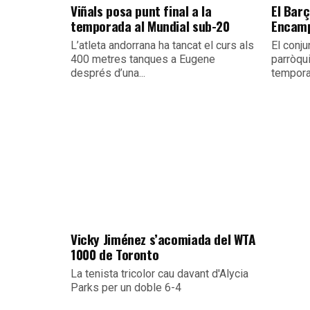
Viñals posa punt final a la
El Barç
temporada al Mundial sub-20
Encamp
L’atleta andorrana ha tancat el curs als
El conju
400 metres tanques a Eugene
parròqu
després d’una...
temporad
Vicky Jiménez s’acomiada del WTA
1000 de Toronto
La tenista tricolor cau davant d'Alycia
Parks per un doble 6-4