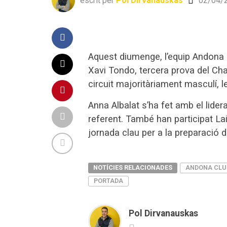
escrit per
Pol Dirvanauskas
02/04/
Aquest diumenge, l’equip Andona 
Xavi Tondo, tercera prova del Cha
circuit majoritàriament masculí, 
Anna Albalat s’ha fet amb el lide
referent. També han participat La
jornada clau per a la preparació 
NOTÍCIES RELACIONADES
ANDONA CLU
PORTADA
Pol Dirvanauskas