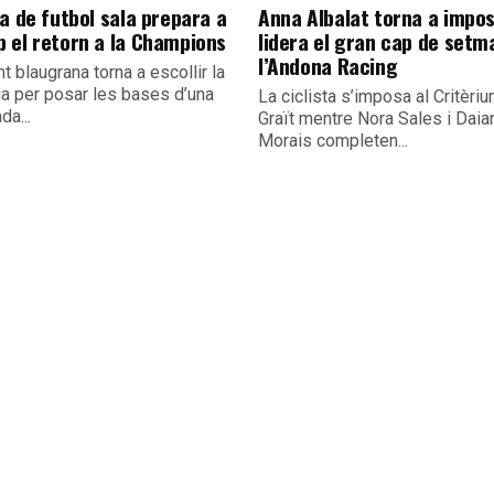
a de futbol sala prepara a
Anna Albalat torna a impos
 el retorn a la Champions
lidera el gran cap de setm
l’Andona Racing
nt blaugrana torna a escollir la
ia per posar les bases d’una
La ciclista s’imposa al Critèri
a...
Graït mentre Nora Sales i Daia
Morais completen...