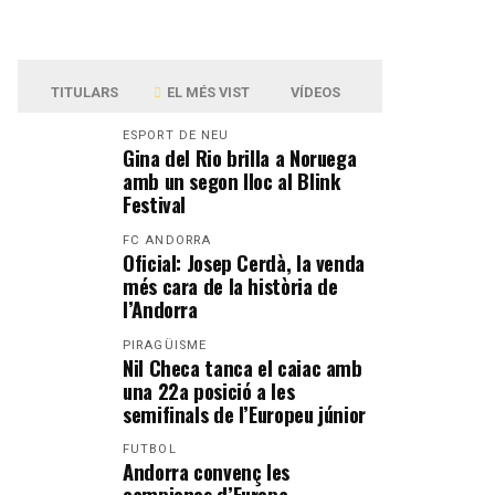
TITULARS
EL MÉS VIST
VÍDEOS
ESPORT DE NEU
Gina del Rio brilla a Noruega
amb un segon lloc al Blink
Festival
FC ANDORRA
Oficial: Josep Cerdà, la venda
més cara de la història de
l’Andorra
PIRAGÜISME
Nil Checa tanca el caiac amb
una 22a posició a les
semifinals de l’Europeu júnior
FUTBOL
Andorra convenç les
campiones d’Europa