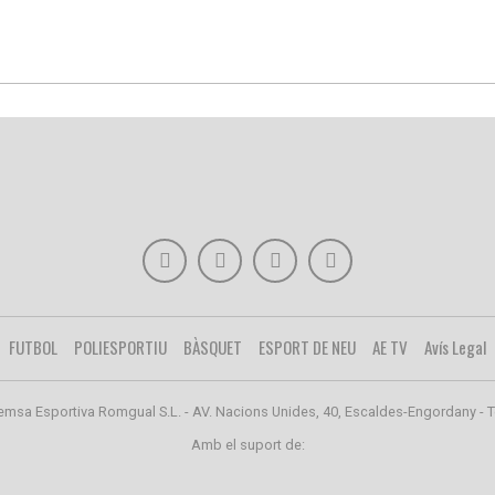
FUTBOL
POLIESPORTIU
BÀSQUET
ESPORT DE NEU
AE TV
Avís Legal
emsa Esportiva Romgual S.L. - AV. Nacions Unides, 40, Escaldes-Engordany - T
Amb el suport de: