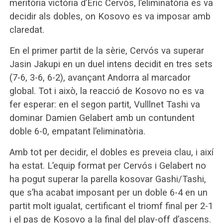
meritòria victòria d’Eric Cervós, l’eliminatòria es va
decidir als dobles, on Kosovo es va imposar amb
claredat.
En el primer partit de la sèrie, Cervós va superar
Jasin Jakupi en un duel intens decidit en tres sets
(7-6, 3-6, 6-2), avançant Andorra al marcador
global. Tot i això, la reacció de Kosovo no es va
fer esperar: en el segon partit, Vulllnet Tashi va
dominar Damien Gelabert amb un contundent
doble 6-0, empatant l’eliminatòria.
Amb tot per decidir, el dobles es preveia clau, i així
ha estat. L’equip format per Cervós i Gelabert no
ha pogut superar la parella kosovar Gashi/Tashi,
que s’ha acabat imposant per un doble 6-4 en un
partit molt igualat, certificant el triomf final per 2-1
i el pas de Kosovo a la final del play-off d’ascens.