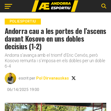
Go to mobile version
POLIESPORTIU
Andorra cau a les portes de l’ascens
davant Kosovo en uns dobles
decisius (1-2)
Andorra s’avança amb el triomf d’Eric Cervós, però
Kosovo remunta i s’imposa en els dobles per un doble
6-4
escrit per
Pol Dirvanauskas
06/14/2025 19:00