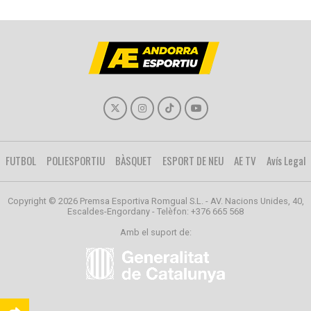
FUTBOL
POLIESPORTIU
BÀSQUET
ESPORT DE NEU
AE TV
Avís Legal
Copyright © 2026 Premsa Esportiva Romgual S.L. - AV. Nacions Unides, 40,
Escaldes-Engordany - Telèfon: +376 665 568
Amb el suport de: