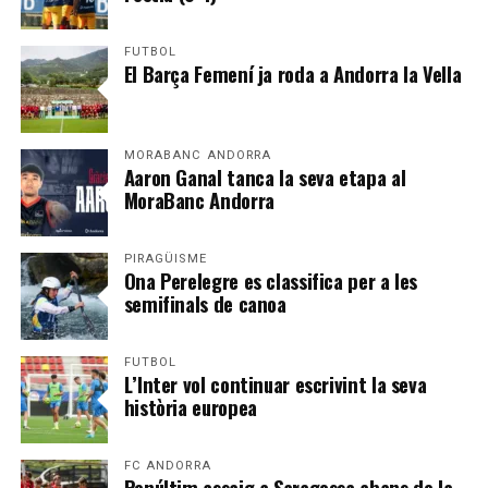
FUTBOL
El Barça Femení ja roda a Andorra la Vella
MORABANC ANDORRA
Aaron Ganal tanca la seva etapa al
MoraBanc Andorra
PIRAGÜISME
Ona Perelegre es classifica per a les
semifinals de canoa
FUTBOL
L’Inter vol continuar escrivint la seva
història europea
FC ANDORRA
Penúltim assaig a Saragossa abans de la