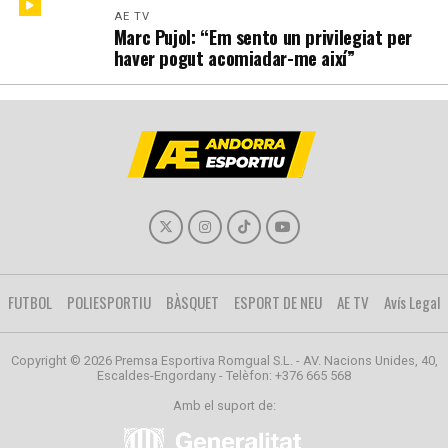
AE TV
Marc Pujol: “Em sento un privilegiat per
haver pogut acomiadar-me així”
FUTBOL
POLIESPORTIU
BÀSQUET
ESPORT DE NEU
AE TV
Avís Legal
Copyright © 2026 Premsa Esportiva Romgual S.L. - AV. Nacions Unides, 40,
Escaldes-Engordany - Telèfon: +376 665 568
Amb el suport de: