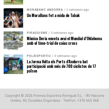
2 setmanes ago
MORABANC ANDORRA
Un MoraBanc fet a mida de Tabak
3 setmanes ago
PIRAGÜISME
Mònica Doria enceta avui el Mundial d’Oklahoma
amb el time-trial de caiac cross
3 setmanes ago
POLIESPORTIU
La Jorma Volta als Ports d’Andorra bat
participació amb més de 700 ciclistes de 17
països
Copyright © 2026 Premsa Esportiva Romgual S.L. - AV. Nacions
Unides, 40, Escaldes-Engordany - Telèfon: +376 665 568