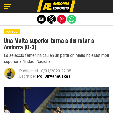
Exit mobile version
FUTBOL
Una Malta superior torna a derrotar a
Andorra (0-3)
La selecció femenina cau en un partit on Malta ha estat molt
superior a l’Estadi Nacional
Publicat el
10/31/2023 22:05
Escrit per
Pol Dirvanauskas