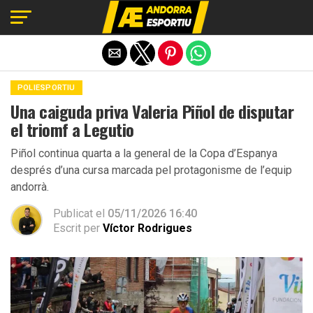
Exit mobile version
POLIESPORTIU
Una caiguda priva Valeria Piñol de disputar
el triomf a Legutio
Piñol continua quarta a la general de la Copa d’Espanya
després d’una cursa marcada pel protagonisme de l’equip
andorrà.
Publicat el
05/11/2026 16:40
Escrit per
Víctor Rodrigues