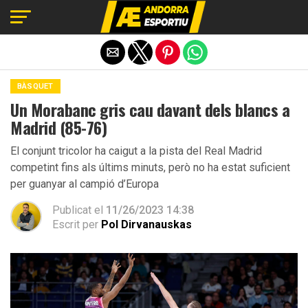
Exit mobile version
BÀSQUET
Un Morabanc gris cau davant dels blancs a
Madrid (85-76)
El conjunt tricolor ha caigut a la pista del Real Madrid
competint fins als últims minuts, però no ha estat suficient
per guanyar al campió d’Europa
Publicat el
11/26/2023 14:38
Escrit per
Pol Dirvanauskas