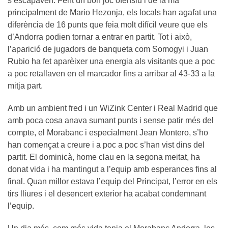
s’escapaven. Fent un bon joc ofensiu i de la mà
principalment de Mario Hezonja, els locals han agafat una
diferència de 16 punts que feia molt difícil veure que els
d’Andorra podien tornar a entrar en partit. Tot i això,
l’aparició de jugadors de banqueta com Somogyi i Juan
Rubio ha fet aparèixer una energia als visitants que a poc
a poc retallaven en el marcador fins a arribar al 43-33 a la
mitja part.
Amb un ambient fred i un WiZink Center i Real Madrid que
amb poca cosa anava sumant punts i sense patir més del
compte, el Morabanc i especialment Jean Montero, s’ho
han començat a creure i a poc a poc s’han vist dins del
partit. El dominicà, home clau en la segona meitat, ha
donat vida i ha mantingut a l’equip amb esperances fins al
final. Quan millor estava l’equip del Principat, l’error en els
tirs lliures i el desencert exterior ha acabat condemnant
l’equip.