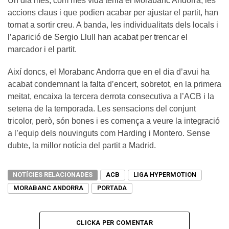
Un dia més, com més vida tenia el Morabanc Andorra, les
accions claus i que podien acabar per ajustar el partit, han
tornat a sortir creu. A banda, les individualitats dels locals i
l’aparició de Sergio Llull han acabat per trencar el
marcador i el partit.
Així doncs, el Morabanc Andorra que en el dia d’avui ha
acabat condemnant la falta d’encert, sobretot, en la primera
meitat, encaixa la tercera derrota consecutiva a l’ACB i la
setena de la temporada. Les sensacions del conjunt
tricolor, però, són bones i es comença a veure la integració
a l’equip dels nouvinguts com Harding i Montero. Sense
dubte, la millor notícia del partit a Madrid.
NOTÍCIES RELACIONADES
ACB
LIGA HYPERMOTION
MORABANC ANDORRA
PORTADA
CLICKA PER COMENTAR