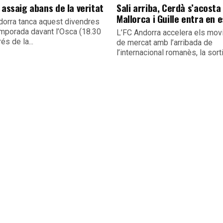
 assaig abans de la veritat
Sali arriba, Cerdà s’acosta 
Mallorca i Guille entra en 
dorra tanca aquest divendres
emporada davant l’Osca (18.30
L’FC Andorra accelera els mo
és de la...
de mercat amb l’arribada de
l’internacional romanès, la sorti