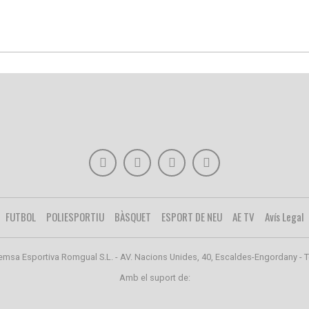
FUTBOL
POLIESPORTIU
BÀSQUET
ESPORT DE NEU
AE TV
Avís Legal
emsa Esportiva Romgual S.L. - AV. Nacions Unides, 40, Escaldes-Engordany - T
Amb el suport de: