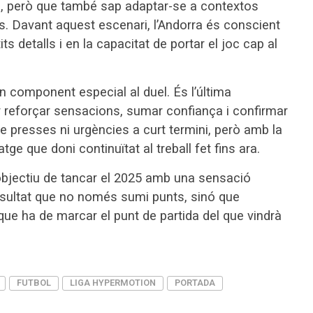
oc, però que també sap adaptar-se a contextos
ls. Davant aquest escenari, l’Andorra és conscient
its detalls i en la capacitat de portar el joc cap al
un component especial al duel. És l’última
r reforçar sensacions, sumar confiança i confirmar
e presses ni urgències a curt termini, però amb la
ge que doni continuïtat al treball fet fins ara.
’objectiu de tancar el 2025 amb una sensació
resultat que no només sumi punts, sinó que
ue ha de marcar el punt de partida del que vindrà
FUTBOL
LIGA HYPERMOTION
PORTADA