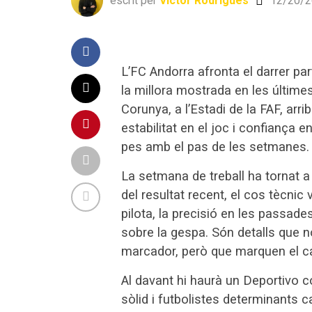
escrit per
Víctor Rodrigues
12/20/2
L’FC Andorra afronta el darrer par
la millora mostrada en les últimes
Corunya, a l’Estadi de la FAF, ar
estabilitat en el joc i confiança 
pes amb el pas de les setmanes.
La setmana de treball ha tornat a
del resultat recent, el cos tècnic
pilota, la precisió en les passades
sobre la gespa. Són detalls que 
marcador, però que marquen el ca
Al davant hi haurà un Deportivo co
sòlid i futbolistes determinants c