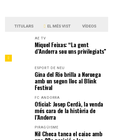
TITULARS
EL MÉS VIST
VÍDEOS
AE TV
Miquel Feixas: “La gent
d’Andorra sou uns privilegiats”
ESPORT DE NEU
Gina del Rio brilla a Noruega
amb un segon lloc al Blink
Festival
FC ANDORRA
Oficial: Josep Cerdà, la venda
més cara de la història de
l’Andorra
PIRAGÜISME
Nil Checa tanca el caiac amb