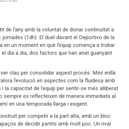
025 6:00
tit de l’any amb la voluntat de donar continuïtat a
 jornades (14h). El duel davant el Deportivo de la
riba en un moment en què l’equip comença a trobar
en el dia a dia, dos factors que han anat guanyant
 ser clau per consolidar aquest procés. Més enllà
 valora l’evolució en aspectes com la fluïdesa amb
 i la capacitat de l’equip per sentir-se més alliberat
no sempre es reflecteixen de manera immediata al
mí en una temporada llarga i exigent.
nstruït per competir a la part alta, amb un bloc
apaços de decidir partits amb molt poc. Un rival