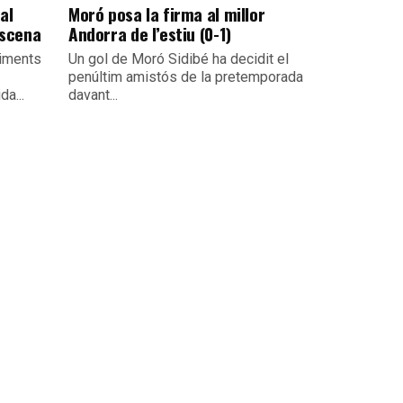
al
Moró posa la firma al millor
escena
Andorra de l’estiu (0-1)
viments
Un gol de Moró Sidibé ha decidit el
penúltim amistós de la pretemporada
da...
davant...