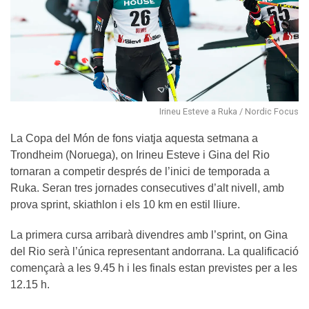
Irineu Esteve a Ruka / Nordic Focus
La Copa del Món de fons viatja aquesta setmana a
Trondheim (Noruega), on Irineu Esteve i Gina del Rio
tornaran a competir després de l’inici de temporada a
Ruka. Seran tres jornades consecutives d’alt nivell, amb
prova sprint, skiathlon i els 10 km en estil lliure.
La primera cursa arribarà divendres amb l’sprint, on Gina
del Rio serà l’única representant andorrana. La qualificació
començarà a les 9.45 h i les finals estan previstes per a les
12.15 h.