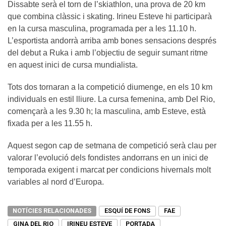
Dissabte serà el torn de l’skiathlon, una prova de 20 km
que combina clàssic i skating. Irineu Esteve hi participarà
en la cursa masculina, programada per a les 11.10 h.
L’esportista andorrà arriba amb bones sensacions després
del debut a Ruka i amb l’objectiu de seguir sumant ritme
en aquest inici de cursa mundialista.
Tots dos tornaran a la competició diumenge, en els 10 km
individuals en estil lliure. La cursa femenina, amb Del Rio,
començarà a les 9.30 h; la masculina, amb Esteve, està
fixada per a les 11.55 h.
Aquest segon cap de setmana de competició serà clau per
valorar l’evolució dels fondistes andorrans en un inici de
temporada exigent i marcat per condicions hivernals molt
variables al nord d’Europa.
NOTÍCIES RELACIONADES
ESQUÍ DE FONS
FAE
GINA DEL RIO
IRINEU ESTEVE
PORTADA