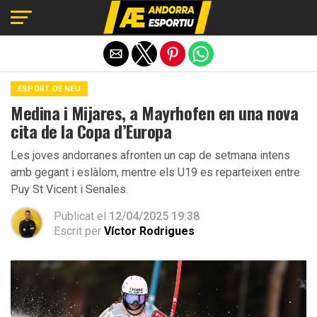
Exit mobile version
ESPORT DE NEU
Medina i Mijares, a Mayrhofen en una nova
cita de la Copa d’Europa
Les joves andorranes afronten un cap de setmana intens
amb gegant i eslàlom, mentre els U19 es reparteixen entre
Puy St Vicent i Senales.
Publicat el
12/04/2025 19:38
Escrit per
Víctor Rodrigues