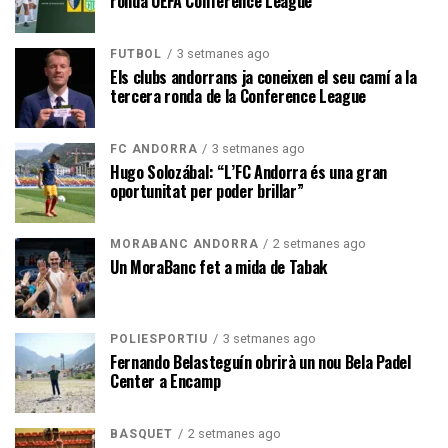
ronda UEFA Conference League
3 setmanes ago
FUTBOL
Els clubs andorrans ja coneixen el seu camí a la
tercera ronda de la Conference League
3 setmanes ago
FC ANDORRA
Hugo Solozábal: “L’FC Andorra és una gran
oportunitat per poder brillar”
2 setmanes ago
MORABANC ANDORRA
Un MoraBanc fet a mida de Tabak
3 setmanes ago
POLIESPORTIU
Fernando Belasteguín obrirà un nou Bela Padel
Center a Encamp
2 setmanes ago
BÀSQUET