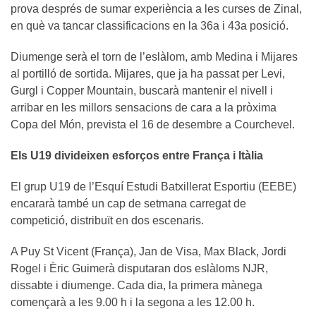
prova després de sumar experiència a les curses de Zinal,
en què va tancar classificacions en la 36a i 43a posició.
Diumenge serà el torn de l’eslàlom, amb Medina i Mijares
al portilló de sortida. Mijares, que ja ha passat per Levi,
Gurgl i Copper Mountain, buscarà mantenir el nivell i
arribar en les millors sensacions de cara a la pròxima
Copa del Món, prevista el 16 de desembre a Courchevel.
Els U19 divideixen esforços entre França i Itàlia
El grup U19 de l’Esquí Estudi Batxillerat Esportiu (EEBE)
encararà també un cap de setmana carregat de
competició, distribuït en dos escenaris.
A Puy St Vicent (França), Jan de Visa, Max Black, Jordi
Rogel i Èric Guimerà disputaran dos eslàloms NJR,
dissabte i diumenge. Cada dia, la primera mànega
començarà a les 9.00 h i la segona a les 12.00 h.