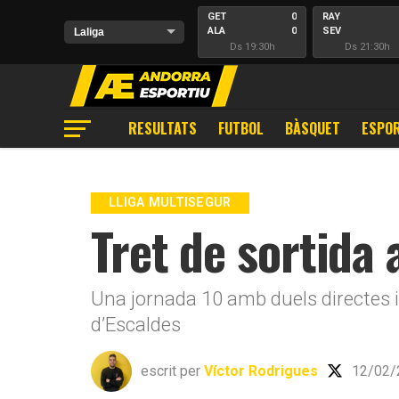
GET
0
RAY
ALA
0
SEV
Ds 19:30h
Ds 21:30h
RESULTATS
FUTBOL
BÀSQUET
ESPOR
LLIGA MULTISEGUR
Tret de sortida 
Una jornada 10 amb duels directes i u
d’Escaldes
escrit per
Víctor Rodrigues
12/02/