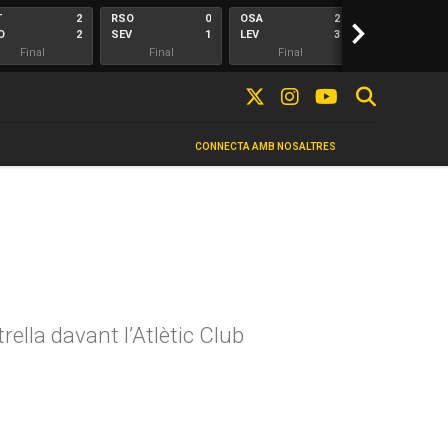
T
2
RSO
0
OSA
2
>
ALA
O
2
SEV
1
LEV
3
ELC
Final
Final
Final
Final
CONNECTA AMB NOSALTRES
rella davant l’Atlètic Club