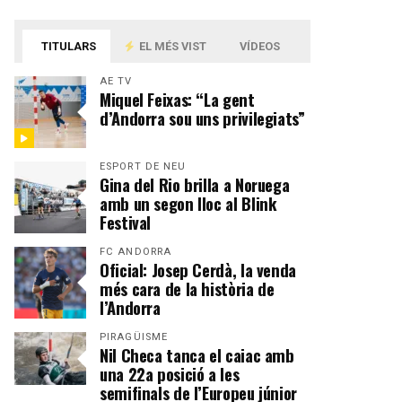
TITULARS
EL MÉS VIST
VÍDEOS
AE TV
Miquel Feixas: “La gent
d’Andorra sou uns privilegiats”
ESPORT DE NEU
Gina del Rio brilla a Noruega
amb un segon lloc al Blink
Festival
FC ANDORRA
Oficial: Josep Cerdà, la venda
més cara de la història de
l’Andorra
PIRAGÜISME
Nil Checa tanca el caiac amb
una 22a posició a les
semifinals de l’Europeu júnior