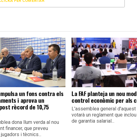
CLICKA PER COMENTAR
impulsa un fons contra els
La FAF planteja un nou mod
ments i aprova un
control econòmic per als c
post rècord de 10,75
L'assemblea general d'aquest 
s
votarà un reglament que inclou
de garantia salarial...
blea dona llum verda al nou
nt financer, que preveu
 jugadors i tècnics...