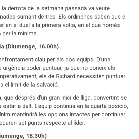
en la derrota de la setmana passada va veure
ornades sumant de tres. Els ordinencs saben que el
a ser en el duel a la primera volta, en el que només
 per la mínima.
da (Diumenge, 16.00h)
n enfrontament clau per als dos equips. D’una
 urgència poder puntuar, ja que no coneix els
Imperativament, els de Richard necessiten puntuar
 el límit de la salvació.
 que després d’un gran inici de lliga, convertint-se
 estar a dalt. L’equip continua en la quarta posició,
nim mantindrà les opcions intactes per continuar
separen set punts respecte al líder.
Diumenge, 18.30h)