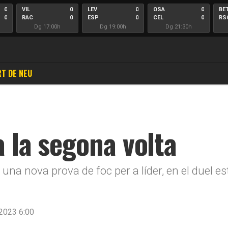
0
VIL
0
LEV
0
OSA
0
BE
0
RAC
0
ESP
0
CEL
0
RS
Dg 17:00h
Dg 19:00h
Dg 21:30h
T DE NEU
a la segona volta
na nova prova de foc per a líder, en el duel est
2023 6:00