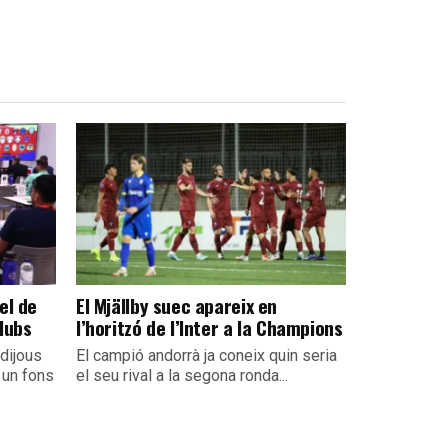
el de
El Mjällby suec apareix en
lubs
l’horitzó de l’Inter a la Champions
dijous
El campió andorrà ja coneix quin seria
 un fons
el seu rival a la segona ronda...