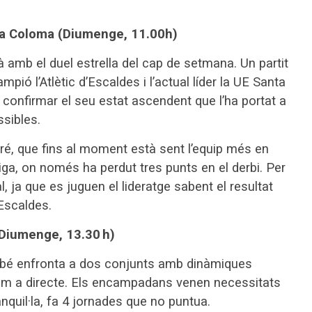
ta Coloma (Diumenge, 11.00h)
amb el duel estrella del cap de setmana. Un partit
pió l’Atlètic d’Escaldes i l’actual líder la UE Santa
confirmar el seu estat ascendent que l’ha portat a
sibles.
eré, que fins al moment està sent l’equip més en
iga, on només ha perdut tres punts en el derbi. Per
al, ja que es juguen el lideratge sabent el resultat
’Escaldes.
(Diumenge, 13.30 h)
ambé enfronta a dos conjunts amb dinàmiques
com a directe. Els encampadans venen necessitats
anquil·la, fa 4 jornades que no puntua.