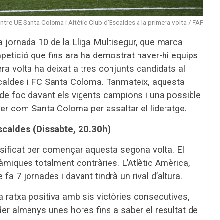
 entre UE Santa Coloma i Altètic Club d'Escaldes a la primera volta / FAF
 jornada 10 de la Lliga Multisegur, que marca
ompetició que fins ara ha demostrat haver-hi equips
ra volta ha deixat a tres conjunts candidats al
Escaldes i FC Santa Coloma. Tanmateix, aquesta
a de foc davant els vigents campions i una possible
nter com Santa Coloma per assaltar el lideratge.
Escaldes (Dissabte, 20.30h)
assificat per començar aquesta segona volta. El
àmiques totalment contràries. L’Atlètic Amèrica,
 fa 7 jornades i davant tindrà un rival d’altura.
a ratxa positiva amb sis victòries consecutives,
er almenys unes hores fins a saber el resultat de