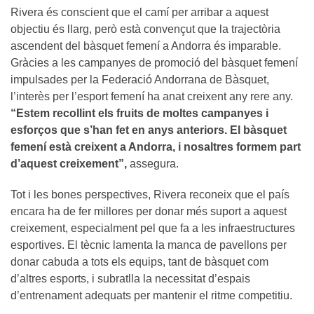
Rivera és conscient que el camí per arribar a aquest
objectiu és llarg, però està convençut que la trajectòria
ascendent del bàsquet femení a Andorra és imparable.
Gràcies a les campanyes de promoció del bàsquet femení
impulsades per la Federació Andorrana de Bàsquet,
l’interès per l’esport femení ha anat creixent any rere any.
“Estem recollint els fruits de moltes campanyes i
esforços que s’han fet en anys anteriors. El bàsquet
femení està creixent a Andorra, i nosaltres formem part
d’aquest creixement”,
assegura.
Tot i les bones perspectives, Rivera reconeix que el país
encara ha de fer millores per donar més suport a aquest
creixement, especialment pel que fa a les infraestructures
esportives. El tècnic lamenta la manca de pavellons per
donar cabuda a tots els equips, tant de bàsquet com
d’altres esports, i subratlla la necessitat d’espais
d’entrenament adequats per mantenir el ritme competitiu.