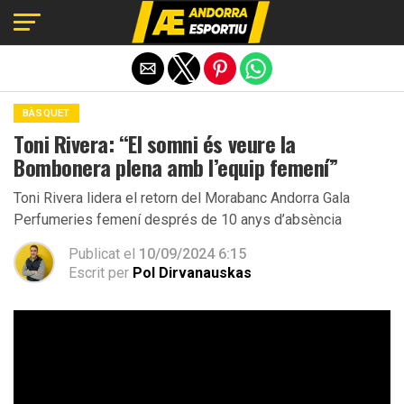
Exit mobile version
BÀSQUET
Toni Rivera: “El somni és veure la
Bombonera plena amb l’equip femení”
Toni Rivera lidera el retorn del Morabanc Andorra Gala
Perfumeries femení després de 10 anys d’absència
Publicat el
10/09/2024 6:15
Escrit per
Pol Dirvanauskas