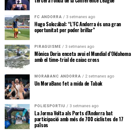
tercera ronda de la Conference League
3 setmanes ago
FC ANDORRA
Hugo Solozábal: “L’FC Andorra és una gran
oportunitat per poder brillar”
3 setmanes ago
PIRAGÜISME
Mònica Doria enceta avui el Mundial d’Oklahoma
amb el time-trial de caiac cross
2 setmanes ago
MORABANC ANDORRA
Un MoraBanc fet a mida de Tabak
3 setmanes ago
POLIESPORTIU
La Jorma Volta als Ports d’Andorra bat
participació amb més de 700 ciclistes de 17
països