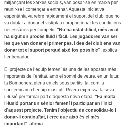
mitjançant les xarxes socials, van posar-se en marxa per
reunir-se i començar a entrenar. Aquesta iniciativa
espontània va rebre ràpidament el suport del club, que no
va dubtar a donar el vistiplau i proporcionar les condicions
necessàries per competir.
“No ha estat difícil, més aviat
ha sigut un procés fluid i fàcil. Les jugadores van ser
les que van donar el primer pas, i des del club ens van
donar tot el suport perquè això fos possible”,
explica
l’entrenador.
El projecte de l’equip femení és una de les apostes més
importants de l’entitat, amb el somni de veure, en un futur,
la Bombonera plena en els seus partits, tal com ja
succeeix amb l’equip masculí. Rivera expressa la seva
il·lusió per formar part d’aquesta nova etapa:
“Fa molta
il·lusió portar un sènior femení i participar en l’inici
d’aquest projecte. Tenim l’objectiu de consolidar-lo i
donar-li continuïtat, i crec que això és el més
important”, afirma.