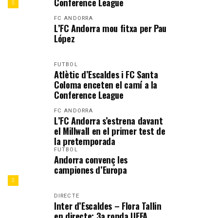
Conference League
FC ANDORRA
L’FC Andorra mou fitxa per Pau
López
FUTBOL
Atlètic d’Escaldes i FC Santa
Coloma enceten el camí a la
Conference League
FC ANDORRA
L’FC Andorra s’estrena davant
el Millwall en el primer test de
la pretemporada
FUTBOL
Andorra convenç les
campiones d’Europa
DIRECTE
Inter d’Escaldes – Flora Tallin
en directe: 3a ronda UEFA