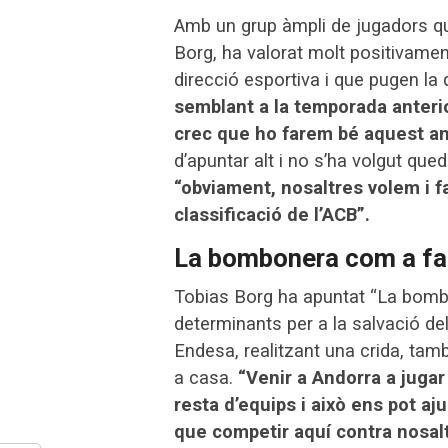
Amb un grup àmpli de jugadors q
Borg, ha valorat molt positivamen
direcció esportiva i que pugen la qu
semblant a la temporada anterio
crec que ho farem bé aquest an
d’apuntar alt i no s’ha volgut que
“obviament, nosaltres volem i fa
classificació de l’ACB”.
La bombonera com a fa
Tobias Borg ha apuntat “La bomb
determinants per a la salvació del
Endesa, realitzant una crida, també
a casa.
“Venir a Andorra a jugar 
resta d’equips i això ens pot aj
que competir aquí contra nosaltr