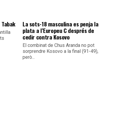
e Tabak
La sots-18 masculina es penja la
plata a l’Europeu C després de
ntilla
cedir contra Kosovo
its
El combinat de Chus Aranda no pot
sorprendre Kosovo a la final (91-49),
però...