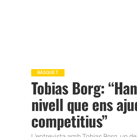
BÀSQUET
Tobias Borg: “Han
nivell que ens aj
competitius”
L’entrevista amb Tobias Borg, un d