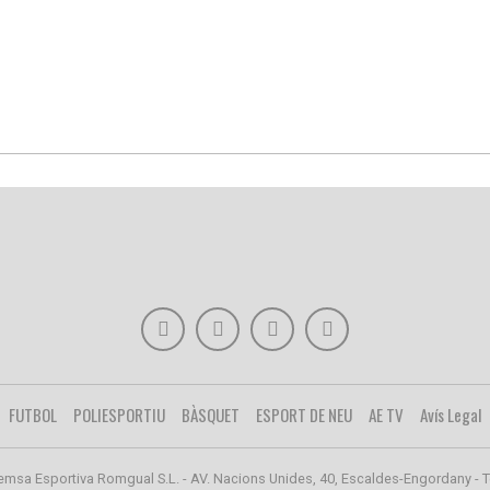
FUTBOL
POLIESPORTIU
BÀSQUET
ESPORT DE NEU
AE TV
Avís Legal
emsa Esportiva Romgual S.L. - AV. Nacions Unides, 40, Escaldes-Engordany - T