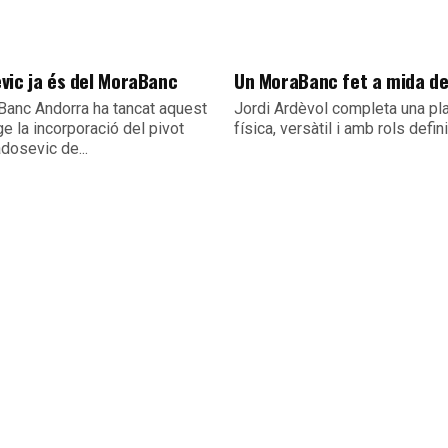
vic ja és del MoraBanc
Un MoraBanc fet a mida d
Banc Andorra ha tancat aquest
Jordi Ardèvol completa una pla
e la incorporació del pivot
física, versàtil i amb rols defin
dosevic de...