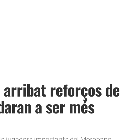
 arribat reforços de
udaran a ser més
els jugadors importants del Morabanc