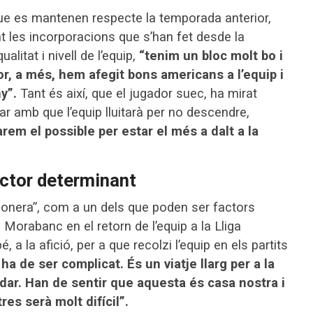
ue es mantenen respecte la temporada anterior,
t les incorporacions que s’han fet desde la
alitat i nivell de l’equip,
“tenim un bloc molt bo i
r, a més, hem afegit bons americans a l’equip i
y”.
Tant és així, que el jugador suec, ha mirat
dar amb que l’equip lluitarà per no descendre,
rem el possible per estar el més a dalt a la
ctor determinant
onera”, com a un dels que poden ser factors
 Morabanc en el retorn de l’equip a la Lliga
, a la afició, per a que recolzi l’equip en els partits
ha de ser complicat. És un viatje llarg per a la
udar. Han de sentir que aquesta és casa nostra i
es serà molt difícil”.