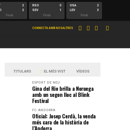
T
2
RSO
0
OSA
2
O
2
SEV
1
LEV
3
Final
Final
Final
R
2
VLL
1
AND
1
CONNECTA AMB NOSALTRES
2
2
RAC
4
DEP
2
Final
Final
Final
L
1
AND
1
SPG
3
C
4
DEP
2
ZAR
1
Final
Final
Final
S
X
1
0
ALM
0
CUL
1
TITULARS
EL MÉS VIST
VÍDEOS
U
C
1
4
BUR
0
ALB
2
Final
Final
Final
Final
ESPORT DE NEU
Gina del Rio brilla a Noruega
amb un segon lloc al Blink
Festival
FC ANDORRA
Oficial: Josep Cerdà, la venda
més cara de la història de
l’Andorra