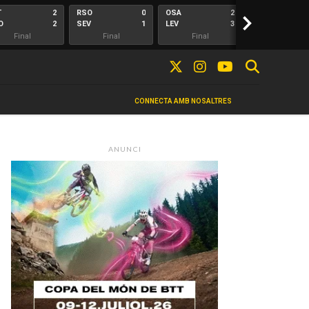
T
2
RSO
0
OSA
2
>
ALA
O
2
SEV
1
LEV
3
ELC
Final
Final
Final
Final
CONNECTA AMB NOSALTRES
ANUNCI