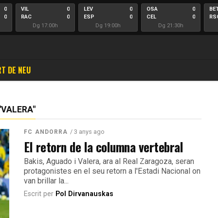
0
VIL
0
LEV
0
OSA
0
BE
0
RAC
0
ESP
0
CEL
0
RS
Dg 17:00h
Dg 19:00h
Dg 21:30h
T DE NEU
"VALERA"
/ 3 anys ago
FC ANDORRA
El retorn de la columna vertebral
Bakis, Aguado i Valera, ara al Real Zaragoza, seran
protagonistes en el seu retorn a l'Estadi Nacional on
van brillar la...
Escrit per
Pol Dirvanauskas