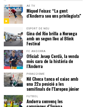
AE TV
Miquel Feixas: “La gent
d’Andorra sou uns privilegiats”
ESPORT DE NEU
Gina del Rio brilla a Noruega
amb un segon lloc al Blink
Festival
FC ANDORRA
Oficial: Josep Cerdà, la venda
més cara de la història de
l’Andorra
PIRAGÜISME
Nil Checa tanca el caiac amb
una 22a posició a les
semifinals de l’Europeu júnior
FUTBOL
Andorra convenç les
campiones d’Europa