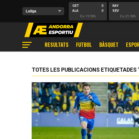
GET
0
RAY
ALA
0
SEV
Ds 19:30h
Ds 21:30h
RESULTATS
FUTBOL
BÀSQUET
ESPOR
TOTES LES PUBLICACIONS ETIQUETADES 