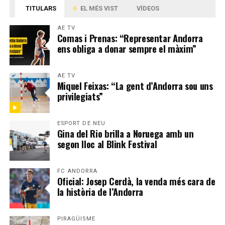
TITULARS
EL MÉS VIST
VÍDEOS
AE TV
Comas i Prenas: “Representar Andorra
ens obliga a donar sempre el màxim”
AE TV
Miquel Feixas: “La gent d’Andorra sou uns
privilegiats”
ESPORT DE NEU
Gina del Rio brilla a Noruega amb un
segon lloc al Blink Festival
FC ANDORRA
Oficial: Josep Cerdà, la venda més cara de
la història de l’Andorra
PIRAGÜISME