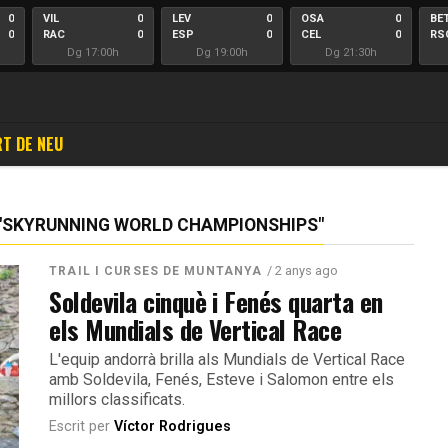
0
VIL
0
LEV
0
OSA
0
BE
0
RAC
0
ESP
0
CEL
0
RS
Dg 17:00h
Dg 19:00h
Dg 21:30h
T DE NEU
 "SKYRUNNING WORLD CHAMPIONSHIPS"
/ 2 anys ago
TRAIL I CURSES DE MUNTANYA
Soldevila cinquè i Fenés quarta en
els Mundials de Vertical Race
L'equip andorrà brilla als Mundials de Vertical Race
amb Soldevila, Fenés, Esteve i Salomon entre els
millors classificats.
Escrit per
Víctor Rodrigues