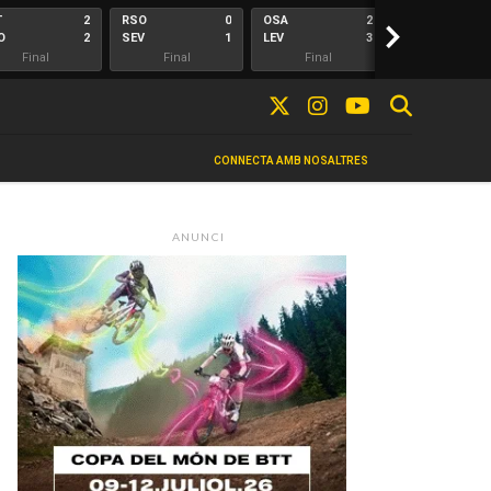
T
2
RSO
0
OSA
2
>
ALA
O
2
SEV
1
LEV
3
ELC
Final
Final
Final
Final
CONNECTA AMB NOSALTRES
ANUNCI