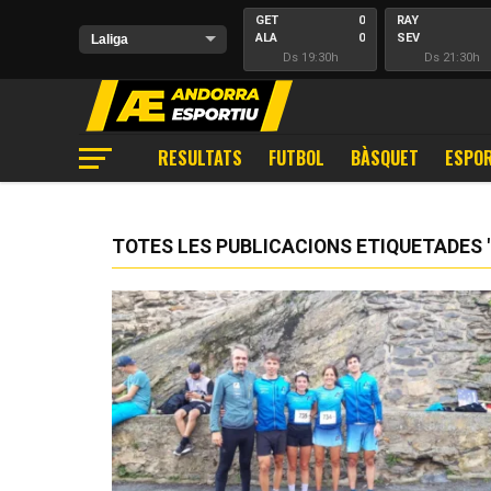
GET
0
RAY
ALA
0
SEV
Ds 19:30h
Ds 21:30h
RESULTATS
FUTBOL
BÀSQUET
ESPOR
TOTES LES PUBLICACIONS ETIQUETADES