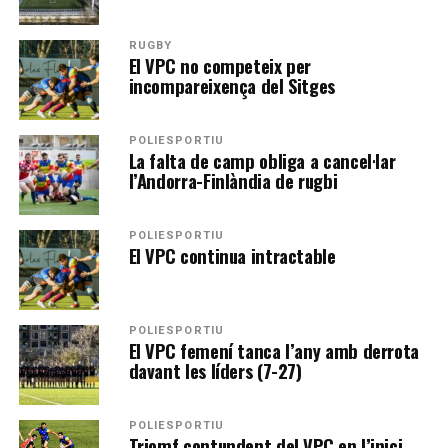
RUGBY
El VPC no competeix per
incompareixença del Sitges
POLIESPORTIU
La falta de camp obliga a cancel·lar
l’Andorra-Finlàndia de rugbi
POLIESPORTIU
El VPC continua intractable
POLIESPORTIU
El VPC femení tanca l’any amb derrota
davant les líders (7-27)
POLIESPORTIU
Triomf contundent del VPC en l’inici