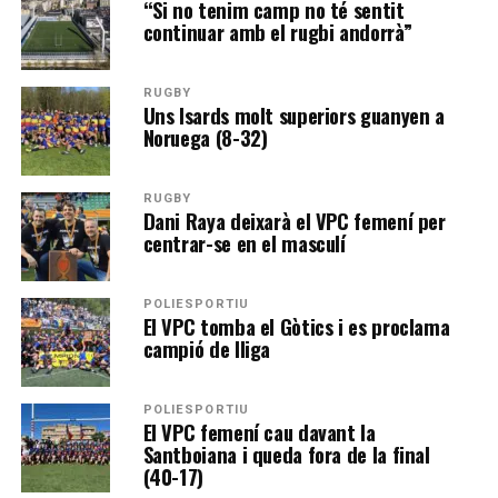
“Si no tenim camp no té sentit
continuar amb el rugbi andorrà”
RUGBY
Uns Isards molt superiors guanyen a
Noruega (8-32)
RUGBY
Dani Raya deixarà el VPC femení per
centrar-se en el masculí
POLIESPORTIU
El VPC tomba el Gòtics i es proclama
campió de lliga
POLIESPORTIU
El VPC femení cau davant la
Santboiana i queda fora de la final
(40-17)