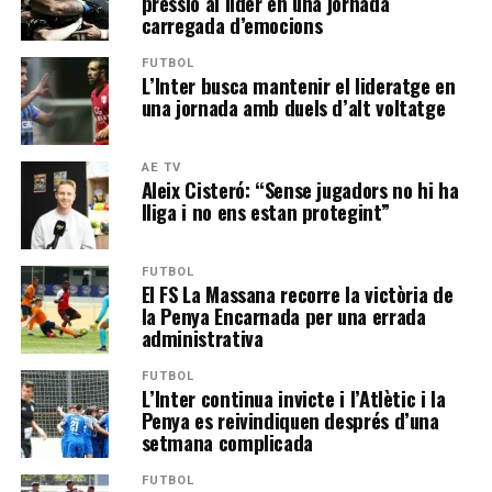
pressió al líder en una jornada
carregada d’emocions
FUTBOL
L’Inter busca mantenir el lideratge en
una jornada amb duels d’alt voltatge
AE TV
Aleix Cisteró: “Sense jugadors no hi ha
lliga i no ens estan protegint”
FUTBOL
El FS La Massana recorre la victòria de
la Penya Encarnada per una errada
administrativa
FUTBOL
L’Inter continua invicte i l’Atlètic i la
Penya es reivindiquen després d’una
setmana complicada
FUTBOL