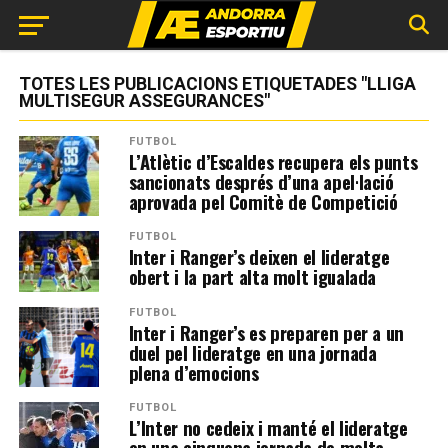
TOTES LES PUBLICACIONS ETIQUETADES "LLIGA
MULTISEGUR ASSEGURANCES"
FUTBOL
L’Atlètic d’Escaldes recupera els punts
sancionats després d’una apel·lació
aprovada pel Comitè de Competició
FUTBOL
Inter i Ranger’s deixen el lideratge
obert i la part alta molt igualada
FUTBOL
Inter i Ranger’s es preparen per a un
duel pel lideratge en una jornada
plena d’emocions
FUTBOL
L’Inter no cedeix i manté el lideratge
en una cinquena jornada de molta