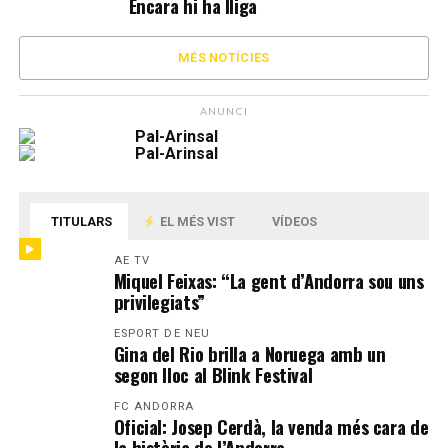
Encara hi ha lliga
MÉS NOTÍCIES
ANUNCI
TITULARS
EL MÉS VIST
VÍDEOS
AE TV
Miquel Feixas: “La gent d’Andorra sou uns
privilegiats”
ESPORT DE NEU
Gina del Rio brilla a Noruega amb un
segon lloc al Blink Festival
FC ANDORRA
Oficial: Josep Cerdà, la venda més cara de
la història de l’Andorra