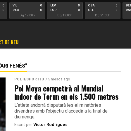
0
VIL
0
LEV
0
OSA
0
BE
0
RAC
0
ESP
0
CEL
0
RS
Dg 17:00h
Dg 19:00h
Dg 21:30h
T DE NEU
ARI FENÉS"
/ 5 mesos ago
POLIESPORTIU
Pol Moya competirà al Mundial
indoor de Torun en els 1.500 metres
L’atleta andorrà disputarà les eliminatòries
divendres amb l’objectiu d’accedir a la final de
diumenge.
Escrit per
Víctor Rodrigues