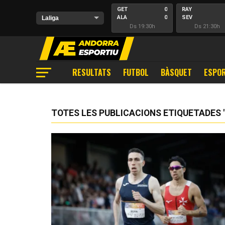
GET
0
RAY
ALA
0
SEV
Ds 19:30h
Ds 21:30h
RESULTATS
FUTBOL
BÀSQUET
ESPOR
TOTES LES PUBLICACIONS ETIQUETADES "