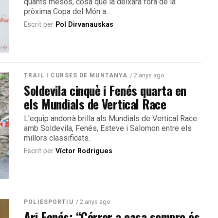
quants mesos, cosa que la deixarà fora de la
pròxima Copa del Món a...
Escrit per
Pol Dirvanauskas
/ 2 anys ago
TRAIL I CURSES DE MUNTANYA
Soldevila cinquè i Fenés quarta en
els Mundials de Vertical Race
L'equip andorrà brilla als Mundials de Vertical Race
amb Soldevila, Fenés, Esteve i Salomon entre els
millors classificats.
Escrit per
Víctor Rodrigues
/ 2 anys ago
POLIESPORTIU
Ari Fenés: “Córrer a casa sempre és