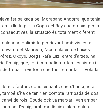
lava fer baixada pel Morabanc Andorra, que tenia
en la lluita per la Copa del Rey que no pas per la
consecutives, la situació és totalment diferent.
n calendari optimista per davant amb visites a
sa davant del Manresa, l’acumulació de baixes
érez, Okoye, Borg i Rafa Luz, entre d’altres, ha
e l’equip, que, tot i competir a totes les pistes i
a de trobar la victòria que faci remuntar la volada
lts els factors condicionants que s’han ajuntat
 també s’ha de tenir en compte l’arribada de dos
el canvi de rols. Goudelock va marxar i van arribar
laus per l’equip, amb moltíssim talent natural,