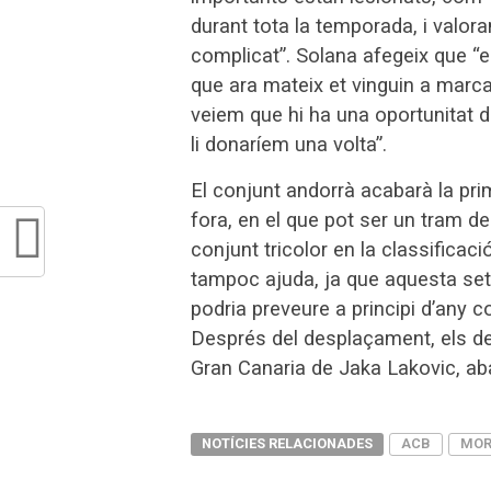
durant tota la temporada, i valor
complicat”. Solana afegeix que “es 
que ara mateix et vinguin a marca
veiem que hi ha una oportunitat d
li donaríem una volta”.
El conjunt andorrà acabarà la pri
fora, en el que pot ser un tram d
conjunt tricolor en la classificaci
tampoc ajuda, ja que aquesta setm
podria preveure a principi d’any c
Després del desplaçament, els de 
Gran Canaria de Jaka Lakovic, aba
NOTÍCIES RELACIONADES
ACB
MOR