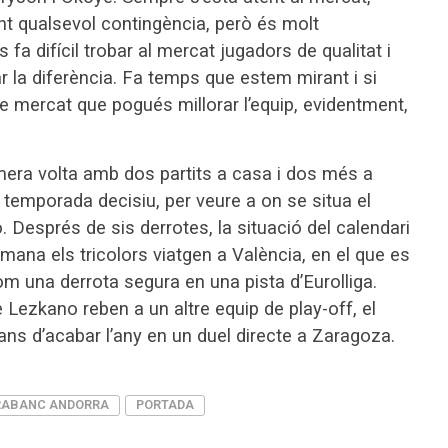
ant qualsevol contingència, però és molt
fa difícil trobar al mercat jugadors de qualitat i
r la diferència. Fa temps que estem mirant i si
e mercat que pogués millorar l’equip, evidentment,
mera volta amb dos partits a casa i dos més a
e temporada decisiu, per veure a on se situa el
ó. Després de sis derrotes, la situació del calendari
ana els tricolors viatgen a València, en el que es
om una derrota segura en una pista d’Eurolliga.
Lezkano reben a un altre equip de play-off, el
ns d’acabar l’any en un duel directe a Zaragoza.
ABANC ANDORRA
PORTADA