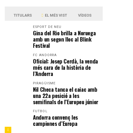
TITULARS
EL MÉS VIST
VÍDEOS
ESPORT DE NEU
Gina del Rio brilla a Noruega
amb un segon lloc al Blink
Festival
FC ANDORRA
Oficial: Josep Cerdà, la venda
més cara de la història de
l’Andorra
PIRAGÜISME
Nil Checa tanca el caiac amb
una 22a posició a les
semifinals de l’Europeu júnior
FUTBOL
Andorra convenç les
campiones d’Europa