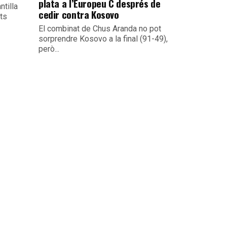
plata a l’Europeu C després de
ntilla
cedir contra Kosovo
its
El combinat de Chus Aranda no pot
sorprendre Kosovo a la final (91-49),
però...