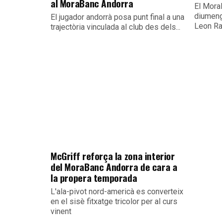
al MoraBanc Andorra
El Mora
diumeng
El jugador andorrà posa punt final a una
Leon Ra
trajectòria vinculada al club des dels...
McGriff reforça la zona interior
del MoraBanc Andorra de cara a
la propera temporada
L'ala-pivot nord-americà es converteix
en el sisè fitxatge tricolor per al curs
vinent