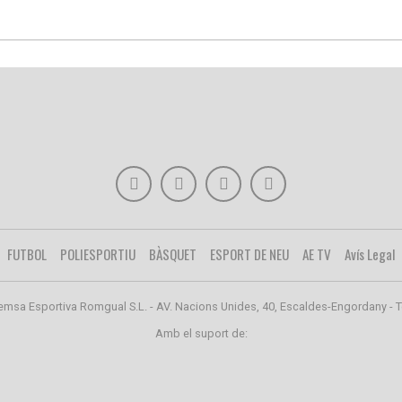
FUTBOL
POLIESPORTIU
BÀSQUET
ESPORT DE NEU
AE TV
Avís Legal
emsa Esportiva Romgual S.L. - AV. Nacions Unides, 40, Escaldes-Engordany - T
Amb el suport de: