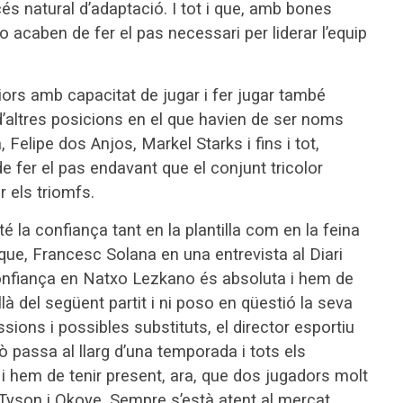
s natural d’adaptació. I tot i que, amb bones
no acaben de fer el pas necessari per liderar l’equip
iors amb capacitat de jugar i fer jugar també
 d’altres posicions en el que havien de ser noms
Felipe dos Anjos, Markel Starks i fins i tot,
 fer el pas endavant que el conjunt tricolor
 els triomfs.
té la confiança tant en la plantilla com en la feina
í que, Francesc Solana en una entrevista al Diari
confiança en Natxo Lezkano és absoluta i hem de
 del següent partit i ni poso en qüestió la seva
essions i possibles substituts, el director esportiu
ò passa al llarg d’una temporada i tots els
 i hem de tenir present, ara, que dos jugadors molt
Tyson i Okoye. Sempre s’està atent al mercat,