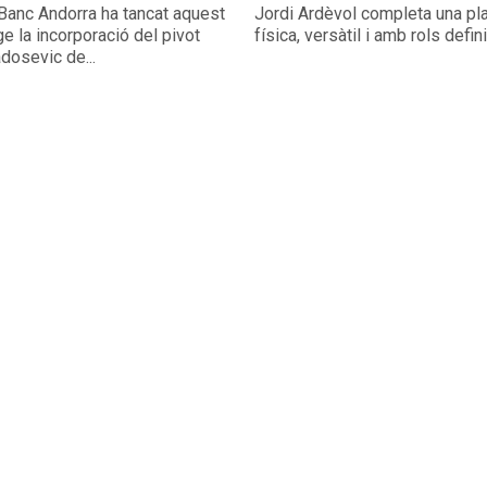
Banc Andorra ha tancat aquest
Jordi Ardèvol completa una pla
e la incorporació del pivot
física, versàtil i amb rols defin
dosevic de...