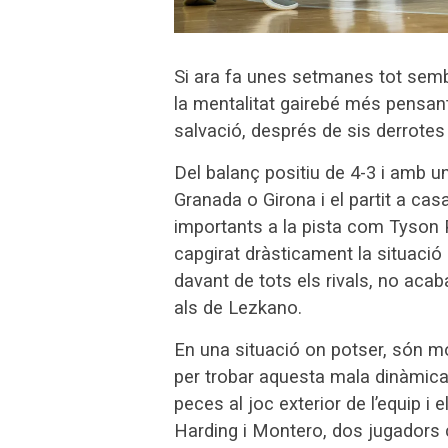
Si ara fa unes setmanes tot semb
la mentalitat gairebé més pensant 
salvació, després de sis derrotes 
Del balanç positiu de 4-3 i amb u
Granada o Girona i el partit a ca
importants a la pista com Tyson P
capgirat dràsticament la situació d
davant de tots els rivals, no acab
als de Lezkano.
En una situació on potser, són mo
per trobar aquesta mala dinàmica,
peces al joc exterior de l’equip i 
Harding i Montero, dos jugadors c