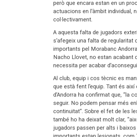
però que encara estan en un procé
actuacions en l’àmbit individual, 
col·lectivament.
A aquesta falta de jugadors exter
s’afegeix una falta de regularitat
importants pel Morabanc Andorra, 
Nacho Llovet, no estan acabant de
necessita per acabar d’aconseguir
Al club, equip i cos tècnic es man
que està fent l’equip. Tant és aix
d’Andorra ha confirmat que, “la 
seguir. No podem pensar més enllà
continuïtat”. Sobre el fet de les l
també ho ha deixat molt clar, “aix
jugadors passen per alts i baixos
importants estan lesionats, com 