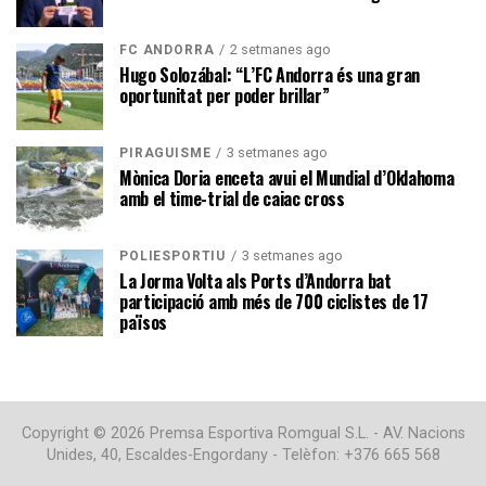
2 setmanes ago
FC ANDORRA
Hugo Solozábal: “L’FC Andorra és una gran
oportunitat per poder brillar”
3 setmanes ago
PIRAGÜISME
Mònica Doria enceta avui el Mundial d’Oklahoma
amb el time-trial de caiac cross
3 setmanes ago
POLIESPORTIU
La Jorma Volta als Ports d’Andorra bat
participació amb més de 700 ciclistes de 17
països
Copyright © 2026 Premsa Esportiva Romgual S.L. - AV. Nacions
Unides, 40, Escaldes-Engordany - Telèfon: +376 665 568