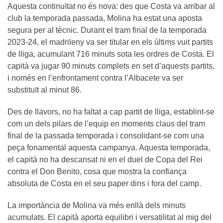
Aquesta continuïtat no és nova: des que Costa va arribar al
club la temporada passada, Molina ha estat una aposta
segura per al tècnic. Durant el tram final de la temporada
2023-24, el madrileny va ser titular en els últims vuit partits
de lliga, acumulant 716 minuts sota les ordres de Costa. El
capità va jugar 90 minuts complets en set d’aquests partits,
i només en l’enfrontament contra l’Albacete va ser
substituït al minut 86.
Des de llavors, no ha faltat a cap partit de lliga, establint-se
com un dels pilars de l’equip en moments claus del tram
final de la passada temporada i consolidant-se com una
peça fonamental aquesta campanya. Aquesta temporada,
el capità no ha descansat ni en el duel de Copa del Rei
contra el Don Benito, cosa que mostra la confiança
absoluta de Costa en el seu paper dins i fora del camp.
La importància de Molina va més enllà dels minuts
acumulats. El capità aporta equilibri i versatilitat al mig del