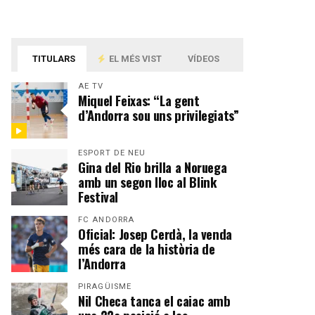
TITULARS
EL MÉS VIST
VÍDEOS
AE TV
Miquel Feixas: “La gent
d’Andorra sou uns privilegiats”
ESPORT DE NEU
Gina del Rio brilla a Noruega
amb un segon lloc al Blink
Festival
FC ANDORRA
Oficial: Josep Cerdà, la venda
més cara de la història de
l’Andorra
PIRAGÜISME
Nil Checa tanca el caiac amb