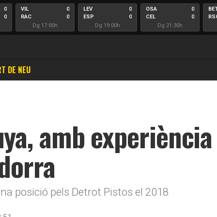
0
VIL
0
LEV
0
OSA
0
BE
0
RAC
0
ESP
0
CEL
0
RS
Dg 17:00h
Dg 19:00h
Dg 21:30h
T DE NEU
a, amb experiència a
dorra
ena posició pels Detrot Pistos el 2018