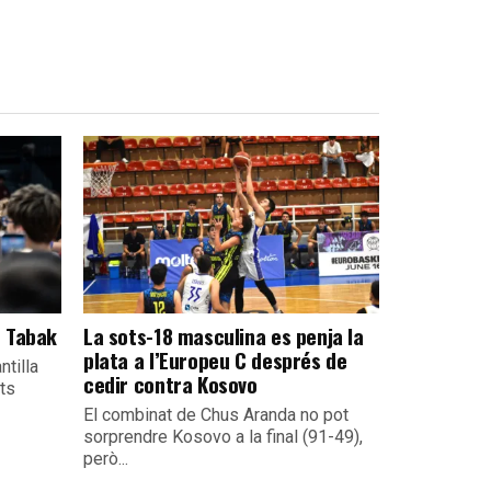
e Tabak
La sots-18 masculina es penja la
plata a l’Europeu C després de
ntilla
cedir contra Kosovo
its
El combinat de Chus Aranda no pot
sorprendre Kosovo a la final (91-49),
però...