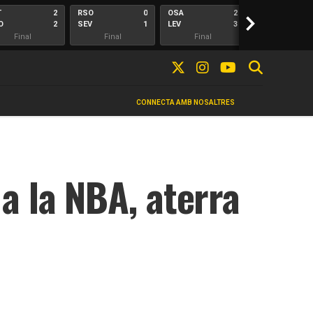
T
2
RSO
0
OSA
2
>
ALA
O
2
SEV
1
LEV
3
ELC
Final
Final
Final
Final
CONNECTA AMB NOSALTRES
 la NBA, aterra