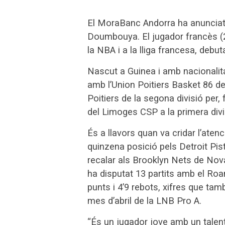
El MoraBanc Andorra ha anunciat
Doumbouya. El jugador francès (
la NBA i a la lliga francesa, debu
Nascut a Guinea i amb nacionalit
amb l’Union Poitiers Basket 86 de 
Poitiers de la segona divisió per
del Limoges CSP a la primera divisi
És a llavors quan va cridar l’aten
quinzena posició pels Detroit P
recalar als Brooklyn Nets de Nov
ha disputat 13 partits amb el Ro
punts i 4’9 rebots, xifres que tamb
mes d’abril de la LNB Pro A.
“És un jugador jove amb un talen