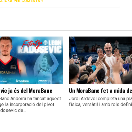
CLICKA PER COMENTAR
vic ja és del MoraBanc
Un MoraBanc fet a mida d
Banc Andorra ha tancat aquest
Jordi Ardèvol completa una pla
e la incorporació del pivot
física, versàtil i amb rols defin
dosevic de...