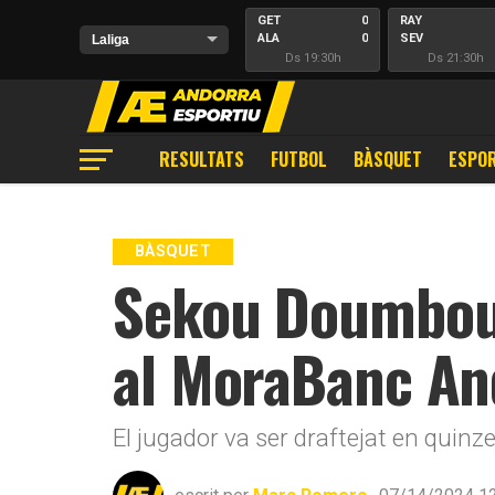
GET
0
RAY
ALA
0
SEV
Ds 19:30h
Ds 21:30h
RESULTATS
FUTBOL
BÀSQUET
ESPOR
BÀSQUET
Sekou Doumbouy
al MoraBanc An
El jugador va ser draftejat en quinz