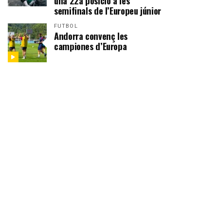
una 22a posició a les
semifinals de l’Europeu júnior
FUTBOL
Andorra convenç les
campiones d’Europa