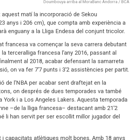
Doumbouya arriba al MoraBanc Andorra / BCA
 aquest matí la incorporació de Sekou
23 anys i 206 cm), que compta amb experiència a
tarà enguany a la Lliga Endesa del conjunt tricolor.
at francesa va començar la seva carrera debutant
la terceralliga francesa l’any 2016, passant al
, finalment al 2018, acabar defensant la samarreta
ó, on va fer 7’7 punts i 3’2 assistències per partit.
ció de l’NBA per acabar sent draftejat en la
istons, on després de dues temporades va també
a York i a Los Angeles Lakers. Aquesta temporada
anne –de la lliga francesa– destacant amb 21’2
é li han servit per ser escollit millor jugador del
t i capacitats atlètiques molt bones. Amb 18 anys