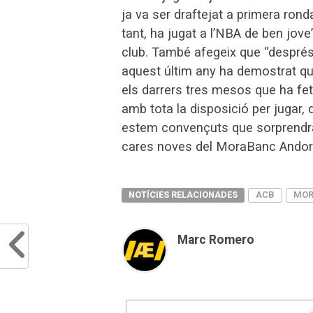
ja va ser draftejat a primera rond
tant, ha jugat a l’NBA de ben jov
club. També afegeix que “despré
aquest últim any ha demostrat que
els darrers tres mesos que ha fet
amb tota la disposició per jugar, d
estem convençuts que sorprendrà 
cares noves del MoraBanc Andor
NOTÍCIES RELACIONADES
ACB
MOR
Marc Romero