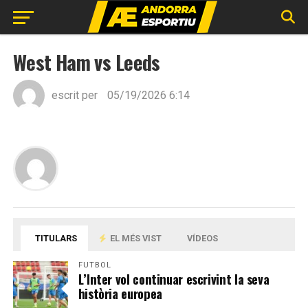
West Ham vs Leeds
escrit per
05/19/2026 6:14
TITULARS
EL MÉS VIST
VÍDEOS
FUTBOL
L’Inter vol continuar escrivint la seva
història europea