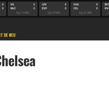
0
VIL
0
LEV
0
OSA
0
BE
0
RAC
0
ESP
0
CEL
0
RS
Dg 17:00h
Dg 19:00h
Dg 21:30h
T DE NEU
Chelsea