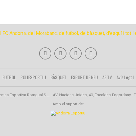
FUTBOL
POLIESPORTIU
BÀSQUET
ESPORT DE NEU
AE TV
Avís Legal
emsa Esportiva Romgual S.L. - AV. Nacions Unides, 40, Escaldes-Engordany - T
Amb el suport de: