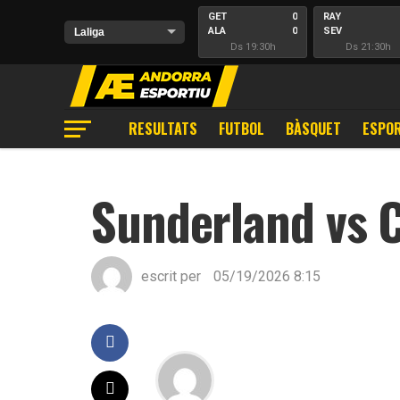
GET
0
RAY
ALA
0
SEV
Ds 19:30h
Ds 21:30h
RESULTATS
FUTBOL
BÀSQUET
ESPOR
Sunderland vs 
escrit per
05/19/2026 8:15