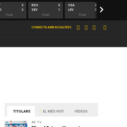
T
2
RSO
0
OSA
2
>
ALA
O
2
SEV
1
LEV
3
ELC
Final
Final
Final
Final
CONNECTA AMB NOSALTRES
TITULARS
EL MÉS VIST
VÍDEOS
AE TV