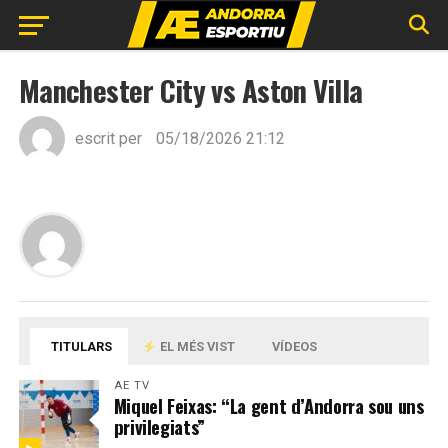
Manchester City vs Aston Villa
escrit per
05/18/2026 21:12
TITULARS
EL MÉS VIST
VÍDEOS
AE TV
Miquel Feixas: “La gent d’Andorra sou uns
privilegiats”