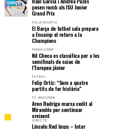
Raül García i Andrea Pazos
posen rumb als ISU Junior
Grand Prix
POLIESPORTIU
El Barça de futbol sala prepara
a Encamp el retorn a la
Champions
PIRAGÜISME
Nil Checa es classifica per a les
semifinals de caiac de
l’Europeu júnior
FUTBOL
Felip Ortiz: “Som a quatre
partits de fer història”
FC ANDORRA
Aron Rodrigo marxa cedit al
Mirandés per continuar
creixent
DIRECTE
Lincoln Red Imps – Inter