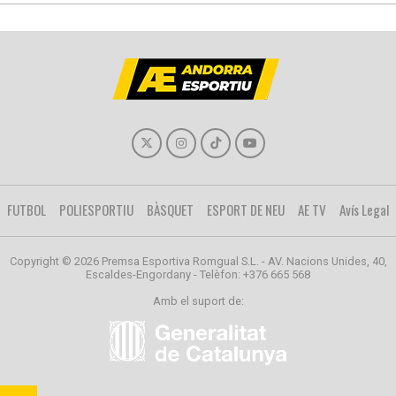
FUTBOL
POLIESPORTIU
BÀSQUET
ESPORT DE NEU
AE TV
Avís Legal
Copyright © 2026 Premsa Esportiva Romgual S.L. - AV. Nacions Unides, 40,
Escaldes-Engordany - Telèfon: +376 665 568
Amb el suport de: