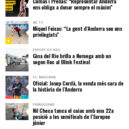
Comas i Prenas: “Representar Andorra
ens obliga a donar sempre el màxim”
AE TV
Miquel Feixas: “La gent d’Andorra sou uns
privilegiats”
ESPORT DE NEU
Gina del Rio brilla a Noruega amb un
segon lloc al Blink Festival
FC ANDORRA
Oficial: Josep Cerdà, la venda més cara de
la història de l’Andorra
PIRAGÜISME
Nil Checa tanca el caiac amb una 22a
posició a les semifinals de l’Europeu
júnior