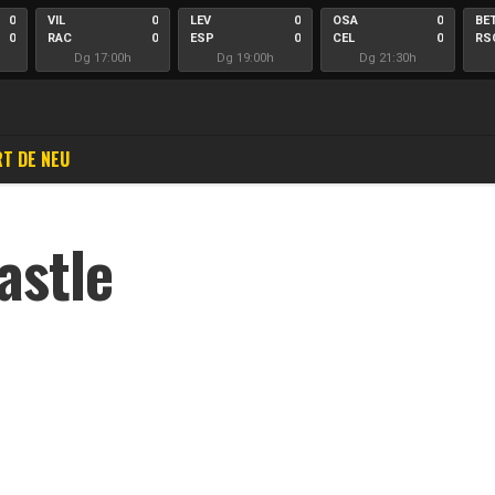
0
VIL
0
LEV
0
OSA
0
BE
0
RAC
0
ESP
0
CEL
0
RS
Dg 17:00h
Dg 19:00h
Dg 21:30h
T DE NEU
astle