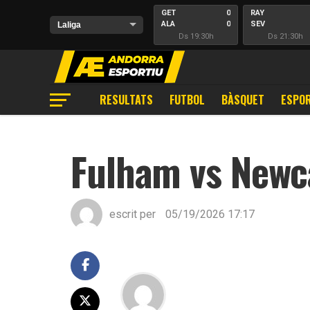
GET
0
RAY
ALA
0
SEV
Ds 19:30h
Ds 21:30h
RESULTATS
FUTBOL
BÀSQUET
ESPOR
Fulham vs Newc
escrit per
05/19/2026 17:17