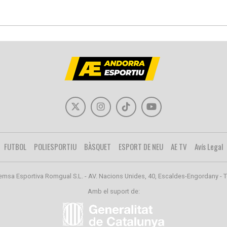
FUTBOL
POLIESPORTIU
BÀSQUET
ESPORT DE NEU
AE TV
Avís Legal
emsa Esportiva Romgual S.L. - AV. Nacions Unides, 40, Escaldes-Engordany - T
Amb el suport de: