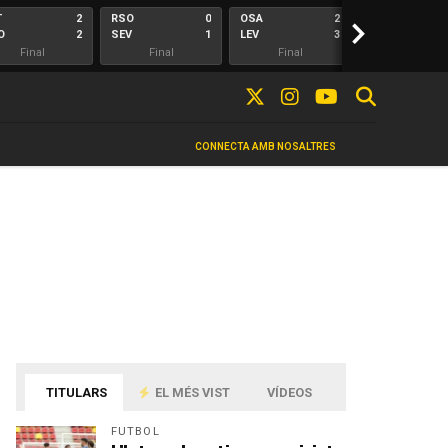
T
2
RSO
0
OSA
2
>
ALA
O
2
SEV
1
LEV
3
ELC
Final
Final
Final
Final
CONNECTA AMB NOSALTRES
TITULARS
EL MÉS VIST
VÍDEOS
FUTBOL