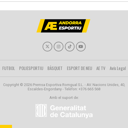
FUTBOL
POLIESPORTIU
BÀSQUET
ESPORT DE NEU
AE TV
Avís Legal
Copyright © 2026 Premsa Esportiva Romgual S.L. - AV. Nacions Unides, 40,
Escaldes-Engordany - Telèfon: +376 665 568
Amb el suport de: