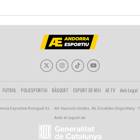
FUTBOL
POLIESPORTIU
BÀSQUET
ESPORT DE NEU
AE TV
Avís Legal
emsa Esportiva Romgual S.L. - AV. Nacions Unides, 40, Escaldes-Engordany - T
Amb el suport de: