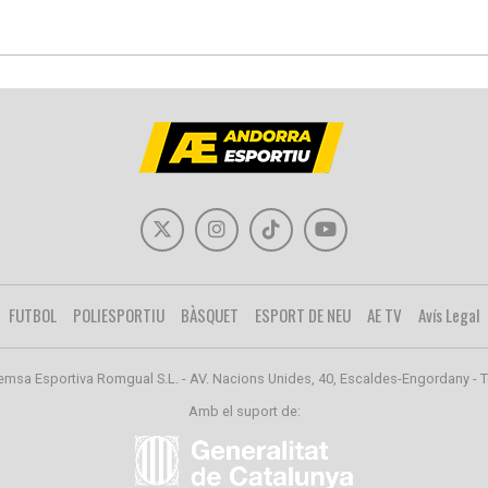
FUTBOL
POLIESPORTIU
BÀSQUET
ESPORT DE NEU
AE TV
Avís Legal
emsa Esportiva Romgual S.L. - AV. Nacions Unides, 40, Escaldes-Engordany - T
Amb el suport de: