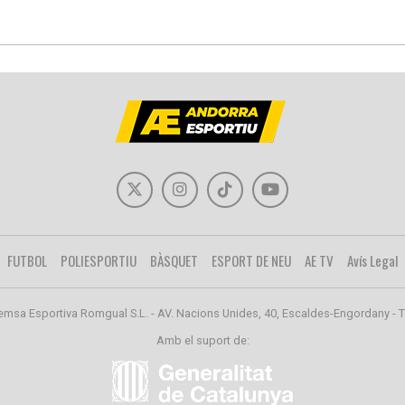
FUTBOL
POLIESPORTIU
BÀSQUET
ESPORT DE NEU
AE TV
Avís Legal
emsa Esportiva Romgual S.L. - AV. Nacions Unides, 40, Escaldes-Engordany - T
Amb el suport de: