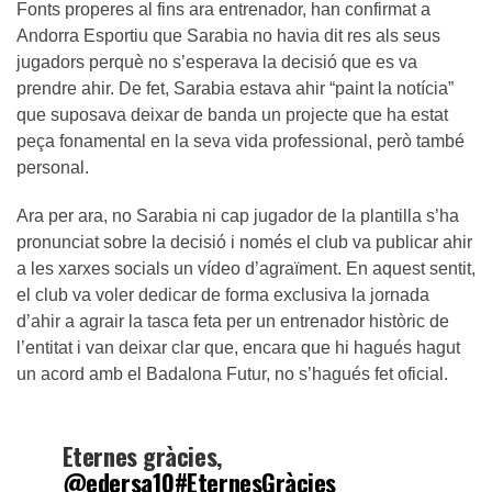
Fonts properes al fins ara entrenador, han confirmat a
Andorra Esportiu que Sarabia no havia dit res als seus
jugadors perquè no s’esperava la decisió que es va
prendre ahir. De fet, Sarabia estava ahir “paint la notícia”
que suposava deixar de banda un projecte que ha estat
peça fonamental en la seva vida professional, però també
personal.
Ara per ara, no Sarabia ni cap jugador de la plantilla s’ha
pronunciat sobre la decisió i només el club va publicar ahir
a les xarxes socials un vídeo d’agraïment. En aquest sentit,
el club va voler dedicar de forma exclusiva la jornada
d’ahir a agrair la tasca feta per un entrenador històric de
l’entitat i van deixar clar que, encara que hi hagués hagut
un acord amb el Badalona Futur, no s’hagués fet oficial.
Eternes gràcies,
@edersa10
#EternesGràcies