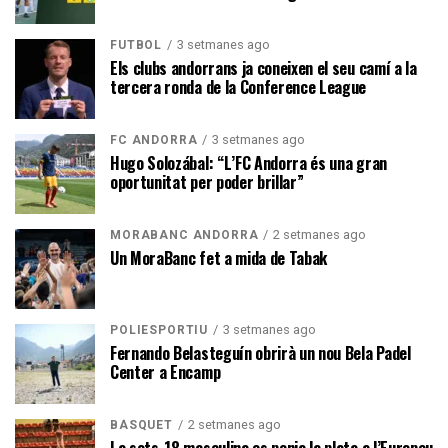
3 setmanes ago
FUTBOL
Els clubs andorrans ja coneixen el seu camí a la
tercera ronda de la Conference League
3 setmanes ago
FC ANDORRA
Hugo Solozábal: “L’FC Andorra és una gran
oportunitat per poder brillar”
2 setmanes ago
MORABANC ANDORRA
Un MoraBanc fet a mida de Tabak
3 setmanes ago
POLIESPORTIU
Fernando Belasteguín obrirà un nou Bela Padel
Center a Encamp
2 setmanes ago
BÀSQUET
La sots-18 masculina es penja la plata a l’Europeu