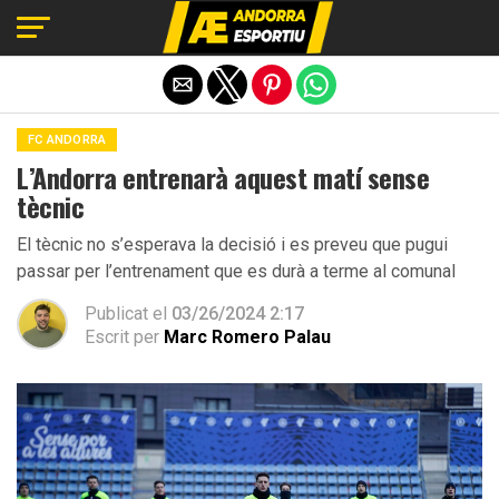
Exit mobile version
FC ANDORRA
L’Andorra entrenarà aquest matí sense
tècnic
El tècnic no s’esperava la decisió i es preveu que pugui
passar per l’entrenament que es durà a terme al comunal
Publicat el
03/26/2024 2:17
Escrit per
Marc Romero Palau