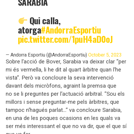
SARABIA
Qui calla,
atorga
#AndorraEsportiu
pic.twitter.com/1puH4aD0oJ
— Andorra Esportiu (@AndorraEsportiu)
October 5, 2023
Sobre l’acció de Bover, Sarabia va deixar clar “per
mi és vermella, li he dit al quart àrbitre quan l’he
vista”. Però va concloure la seva intervenció
davant dels micròfons, agraint la premsa que
no se li preguntes per l’actuació arbitral. “Sou els
millors i sense preguntar-me pels àrbitres, que
tampoc n’hagués parlat…” va concloure Sarabia,
en una de les poques ocasions en les quals va
ser més interessant el que no va dir, que el que sí