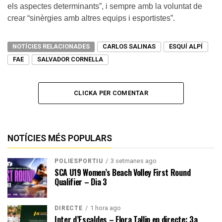
els aspectes determinants”, i sempre amb la voluntat de
crear “sinèrgies amb altres equips i esportistes”.
NOTÍCIES RELACIONADES
CARLOS SALINAS
ESQUÍ ALPÍ
FAE
SALVADOR CORNELLA
CLICKA PER COMENTAR
NOTÍCIES MÉS POPULARS
3 setmanes ago
POLIESPORTIU
SCA U19 Women’s Beach Volley First Round
Qualifier – Dia 3
1 hora ago
DIRECTE
Inter d’Escaldes – Flora Tallin en directe: 3a