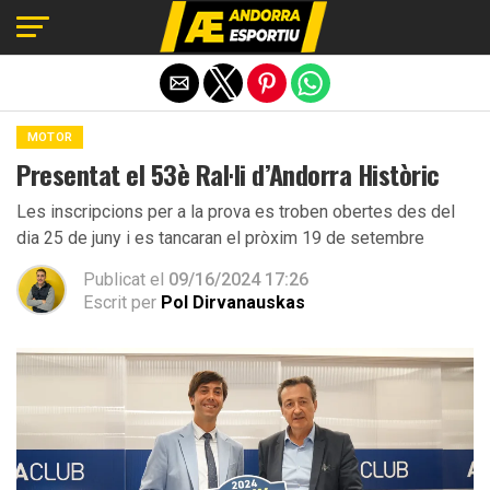
Exit mobile version
MOTOR
Presentat el 53è Ral·li d’Andorra Històric
Les inscripcions per a la prova es troben obertes des del
dia 25 de juny i es tancaran el pròxim 19 de setembre
Publicat el
09/16/2024 17:26
Escrit per
Pol Dirvanauskas