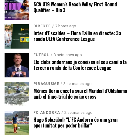
SCA U19 Women’s Beach Volley First Round
Qualifier – Dia 3
7 hores ago
DIRECTE
Inter d’Escaldes – Flora Tallin en directe: 3a
ronda UEFA Conference League
3 setmanes ago
FUTBOL
Els clubs andorrans ja coneixen el seu camí a la
tercera ronda de la Conference League
3 setmanes ago
PIRAGÜISME
Mònica Doria enceta avui el Mundial d’Oklahoma
amb el time-trial de caiac cross
2 setmanes ago
FC ANDORRA
Hugo Solozábal: “L’FC Andorra és una gran
oportunitat per poder brillar”