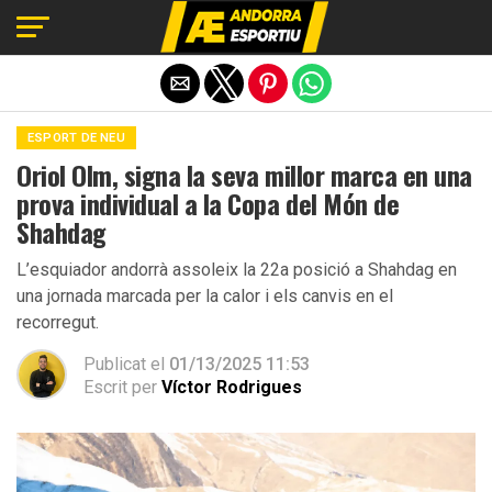
Exit mobile version
ESPORT DE NEU
Oriol Olm, signa la seva millor marca en una
prova individual a la Copa del Món de
Shahdag
L’esquiador andorrà assoleix la 22a posició a Shahdag en
una jornada marcada per la calor i els canvis en el
recorregut.
Publicat el
01/13/2025 11:53
Escrit per
Víctor Rodrigues